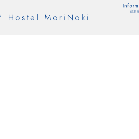
Inform
宿泊
' Hostel MoriNoki