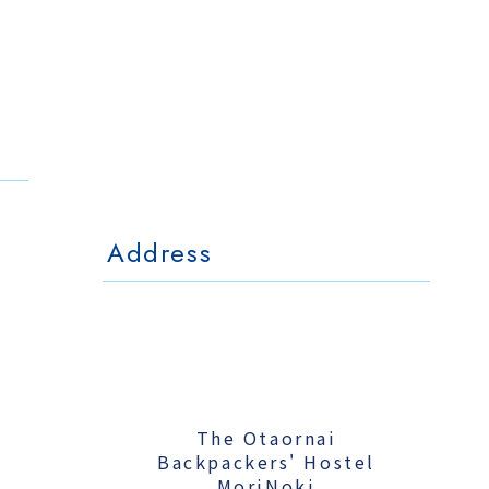
The Otaornai
Backpackers' Hostel
MorinoKi
〒042-0028 北海道小樽市相生町4-15
4-15 Aioi Otaru Hokkaido, JAPAN
l Mo
The Otaornai Backpackers' Hoste
〒042-0028 北海道小樽市相生町4-15
4-15 Aioi Otaru Hokkaido, JAPAN
Address
The Otaornai
Backpackers' Hostel
MoriNoki