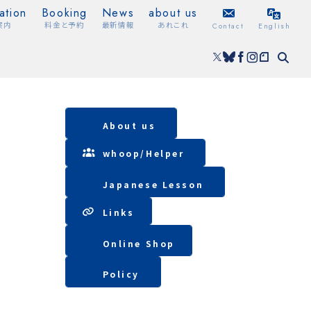
ation
Booking
News
about us
案内
料金と予約
最新情報
あれこれ
Contact
English
About us
whoop/
Helper
Japanese Lesson
Lin
ks
Online Shop
Policy