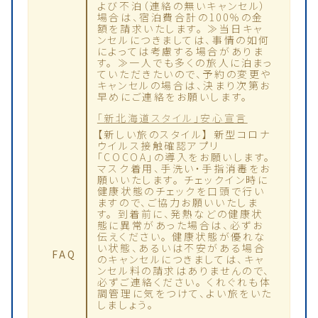
よび不泊（連絡の無いキャンセル）
場合は、宿泊費合計の100％の金
額を請求いたします。 ≫当日キャ
ンセルにつきましては、事情の如何
によっては考慮する場合がありま
す。 ≫一人でも多くの旅人に泊まっ
ていただきたいので、予約の変更や
キャンセルの場合は、決まり次第お
早めにご連絡をお願いします。
「新北海道スタイル」安心宣言
【新しい旅のスタイル】 新型コロナ
ウイルス接触確認アプリ
「COCOA」の導入をお願いします。
マスク着用、手洗い・手指消毒をお
願いいたします。 チェックイン時に
健康状態のチェックを口頭で行い
ますので、ご協力お願いいたしま
す。 到着前に、発熱などの健康状
態に異常があった場合は、必ずお
伝えください。 健康状態が優れな
い状態、あるいは不安がある場合
FAQ
のキャンセルにつきましては、キャ
ンセル料の請求はありませんので、
必ずご連絡ください。 くれぐれも体
調管理に気をつけて、よい旅をいた
しましょう。