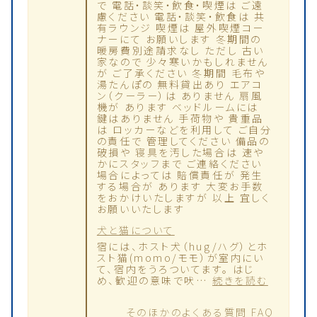
で 電話・談笑・飲食・喫煙は ご遠
慮ください 電話・談笑・飲食は 共
有ラウンジ 喫煙は 屋外喫煙コー
ナーにて お願いします 冬期間の
暖房費別途請求なし ただし 古い
家なので 少々寒いかもしれません
が ご了承ください 冬期間 毛布や
湯たんぽの 無料貸出あり エアコ
ン（クーラー）は ありません 扇風
機が あります ベッドルームには
鍵はありません 手荷物や 貴重品
は ロッカーなどを利用して ご自分
の責任で 管理してください 備品の
破損や 寝具を汚した場合は 速や
かにスタッフまで ご連絡ください
場合によっては 賠償責任が 発生
する場合が あります 大変お手数
をおかけいたしますが 以上 宜しく
お願いいたします
犬と猫について
宿には、ホスト犬（hug/ハグ）とホ
スト猫(momo/モモ）が室内にい
て、宿内をうろついてます。 はじ
:
め、歓迎の意味で吠…
続きを読む
犬
と
そのほかのよくある質問 FAQ
猫