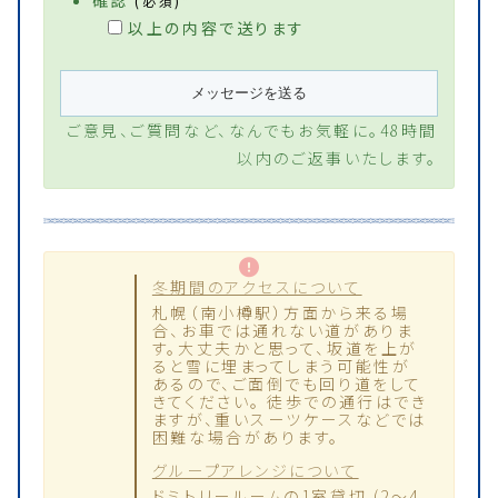
確認
(必須)*
以上の内容で送ります
ご意見、ご質問など、なんでもお気軽に。48時間
以内のご返事いたします。
冬期間のアクセスについて
札幌（南小樽駅）方面から来る場
合、お車では通れない道がありま
す。大丈夫かと思って、坂道を上が
ると雪に埋まってしまう可能性が
あるので、ご面倒でも回り道をして
きてください。 徒歩での通行はでき
ますが、重いスーツケースなどでは
困難な場合があります。
グループアレンジについて
ドミトリールームの1室貸切 (2〜4