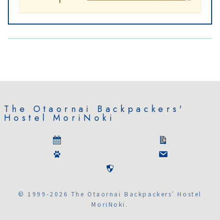
に
つ
い
て
The Otaornai Backpackers'
Hostel MoriNoki
© 1999-2026 The Otaornai Backpackers' Hostel
MoriNoki.