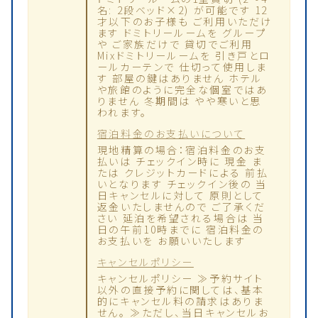
名: 2段ベッド×2) が可能です 12
才以下のお子様も ご利用いただけ
ます ドミトリールームを グループ
や ご家族だけで 貸切でご利用
Mixドミトリールームを 引き戸とロ
ールカーテンで 仕切って使用しま
す 部屋の鍵はありません ホテル
や旅館のように完全な個室ではあ
りません 冬期間は やや寒いと思
われます。
宿泊料金のお支払いについて
現地精算の場合：宿泊料金のお支
払いは チェックイン時に 現金 ま
たは クレジットカードによる 前払
いとなります チェックイン後の 当
日キャンセルに対して 原則として
返金いたしませんので ご了承くだ
さい 延泊を希望される場合は 当
日の午前10時までに 宿泊料金の
お支払いを お願いいたします
キャンセルポリシー
キャンセルポリシー ≫予約サイト
以外の直接予約に関しては、基本
的にキャンセル料の請求はありま
せん。 ≫ただし、当日キャンセルお