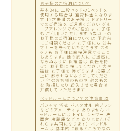
お子様のご宿泊について
基本的に 二段ベッドの1ベッドを
使用する場合は 通常料金になりま
す 12才未満のお子様は ドミトリー
でのご宿泊を ご遠慮ください グル
ープアレンジでのご宿泊は お子様
も ご利用いただけます 5歳以下の
お子様のご宿泊については 予約前
にご相談ください お子様にも 公共
マナーを守っていただきます スタ
ッフも お子様に直接注意すること
もあります。 他の旅人に ご迷惑に
ならぬように 保護者は 責任を持
って お子様に 接してください 犬や
猫は お子様を 怖がります 必要以
上に 触らせないようにしてくださ
い 他のお客様のものや 宿のもの
を 破損したり 紛失させた場合は
弁償していただきます
ベッドルームについての注意事項
パジャマ 浴衣 バスタオル 歯ブラシ
などのアメニティは ありません ベ
ッドルームには トイレ シャワー 洗
面台 冷蔵庫などは ありません（そ
れらは共同になります） ベッドル
ームは 基本的に寝るところでなの