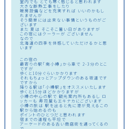
室内でも とても寒く感じると思われます
大きな断熱工事をしたり
暖房設備などを充実すれば いいのかもし
れませんが
そう簡単には出来ない事情というものがご
ざいます
また 夏は そこそこ暑い日がありますが
この宿にはクーラーが ございません
なので
北海道の四季を体感していただけるかと思
います
この宿の
最寄りの駅「南小樽」から車で 2-3分のとこ
ですが
歩くと10分ぐらいかかります
それもちょっとアップダウンのある坂道です
ですから
降りる駅は「小樽駅」をオススメいたします
歩くと15分ほどかかりますが
小樽の中心の駅で 観光案内所もあるし ロ
ッカーも 寿司屋もエキナカにございます
小樽の旅は 駅を出ると先に港が見えるこの
駅から始めるのも
ポイントのひとつだと思われます
宿までの道程も平坦で
アーケードのある古い商店街を通ってくるの
で