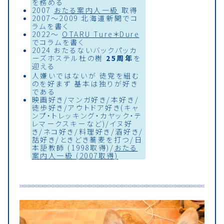
を務める
2007
おたる案内人一級
取得
2007〜2009 北海道新聞でコ
ラムを書く
2022〜
OTARU Ture＊Dure
でコラムを書く
2024 おたるないバックパッカ
ーズホステル杜の樹
25周年
を
迎える
人嫌いではないが 徒党を組む
のを好まず 基本は独りが好き
である
映画好き/マンガ好き/本好き/
徒歩好き/アウトドア好き(キャ
ンプ・トレッキング・カヤック・テ
レマークスキーなど)/イヌ好
き/ネコ好き/料理好き/酒好き/
話好き/ときどき蕎麦を打つ/日
本語教師 (1998取得)/
おたる
案内人一級 (2007取得)