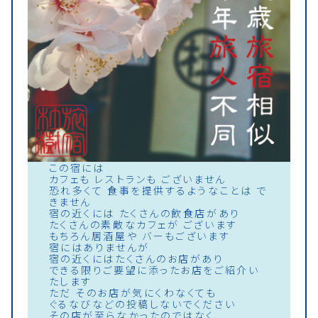
この宿には
カフェも レストランも ございません
恐れ多くて 食事を提供するようなことは で
きません
宿の近くには たくさんの飲食店があり
たくさんの素敵なカフェが ございます
もちろん居酒屋や バーもございます
宿にはありませんが
宿の近くにはたくさんのお店があり
できる限りご要望に添ったお店をご紹介い
たします
ただ そのお店が気にくわなくても
ぐるなびなどの投稿しないでください
その店が至らなかったのではなく