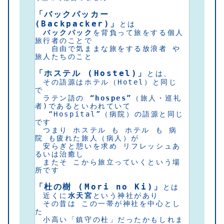
「バックパッカー 
(Backpacker)」
とは
バックパック
を背負って旅をする個人
旅行者のことで
　　自由で気ままな旅をする放浪者 や 
旅人たちのこと
「ホステル (Hostel)」
とは、
　その語源はホテル（Hotel）と同じ
で
　ラテン語の 
“hospes”
（旅人・巡礼
者)であるといわれていて
　 “Hospital”（病院）の語源と同じ
です
　つまり ホステル も ホテル も 病
院 も疲れた旅人（病人）が
　安らぎと憩いを求め リフレッシュあ
るいは治癒し 
　またそ こから旅立っていくという場
所です
「杜の樹 (Mori no Ki)」
とは
　近くに
水天宮
という神社があり 
　その昔は この一帯が神社を中心とし
た
　小高い「鎮守の杜」だったかもしれま