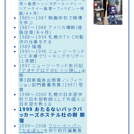
湾〜香港〜シンガポール〜マレー
シア〜タイ〜香港〜フィリピン〜帰
国/４ヶ月）
1985〜1987 映画学校で映像
を学ぶ
1987〜1988 アメリカ横断(陸
路往復/６ヶ月)
1988〜1994 札幌のTV-CM製
作の仕事をする
1989 結婚
1995〜1996 ニュージーランド
にて夫婦でワーキングホリデー
(１年間)
1997 ニュージーランド旅行記
「アオテアロアのヒツジ探し」
出
版
第3回新風舎出版賞ノンフィク
ション部門最優秀賞（1997）受
賞
1998〜2000 札幌の日本語学
校で日本語教師として外国人に
日本語を教える
1999 おたるないバックパ
ッカーズホステル杜の樹 開
宿
2004〜2008
フリーペーパー
「たるぽん」
を作り初代編集長