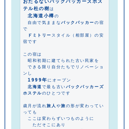
おたるないバックパッカーズホス
テル杜の樹
は
北海道小樽
の
　自由で気ままな
バックパッカー
の宿
で
ドミトリー
スタイル（相部屋）の安
宿です
この宿は
　昭和初期に建てられた古い民家を
　できる限り自分たちでリノベーショ
ンし
1999年
にオープン
北海道
で最も古い
バックパッカーズ
ホステル
のひとつです
歳月が流れ
旅人
や
旅
の形が変わってい
っても
　ここは変わらずいつものように
　　ただそこにあり