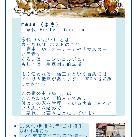
masa (まさ)
　家代 Hostel Director
家代 (やだい) とは
言うなれば ホストのこと
「宿主」や「オーナー」や「マスター」
と同意で
あるいは「コンシェルジュ」
もしくは「用務員」的立場
よく使われる「宿主」という言葉には 
イササカ抵抗があります 
（寄生虫を彷彿
させるので）
この宿の主（ぬし）は 
ここを訪れた「旅人」であり 
僕はこの家を管理している代表であると
いう思いを込めて 
「家代」と言うことにしています
1960代（昭和40年代）小樽生
まれ小樽育ち
1984 東南アジア放浪
（沖縄〜台