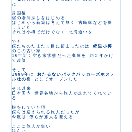
た
帰国後
宿の場所探しをはじめる
はじめから新築は考えて無く 古民家などを探
し歩いた
それは小樽でだけでなく 北海道中を
でも
僕たちのたまたま目に留まったのは 
郷里小樽
のこの古い家
10年近く空き家状態だった廃屋を 約２年かけ
て改修
そして
1999年
に 
おたるないバックパッカーズホステ
ル杜の樹
 としてオープンした
それ以来
日本国内 世界各地から旅人が訪れてくれてい
る
旅をしていた頃
僕らは迎えられる旅人だったが
今度は 僕らが旅人を迎える
ここに旅人が集い
語らい