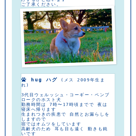
ご了承ください。
 hug ハグ
 (メス 2009年生ま
れ)
3代目ウェルッシュ・コーギー・ペンブ
ロークのホスト犬 
勤務時間は 7時〜17時頃までで 夜は
寝床へ帰ります
生まれつきの疾患で 自然とお漏らしを
しますので
宿ではオムツをしています
高齢犬のため 耳も目も遠く 動きも鈍
いです