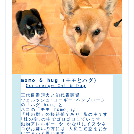
momo & hug (モモとハグ)
Concierge Cat & Dog
三代目番頭犬と初代番頭猫
ウェルッシュ･コーギー･ペンブローク
の「ハグ hug」と
ネコの「モモ momo」は 
「杜の樹」の接待係であり 影の主です
｢杜の樹｣の中でゴロゴロしています
動物アレルギー や かなりにイヌやネ
コがお嫌いの方には 大変ご迷惑をおか
けするかと思います