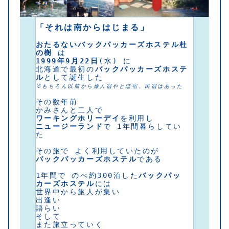
「それは南からはじまる」
おたるないバックパッカーズホステル杜
の樹
 は
1999年9月22日
(水) に
北海道で最初の
バックパッカーズホステ
ル
として誕生した
※
もちろん以前から
旅人宿やとほ宿、民宿はあった
その数年前
かみさんと二人で 
ワーキングホリーデイ
を利用し
ニュージーランド
で 1年間暮らしてい
た
その旅で よく利用していたのが
バックパッカーズホステル
である
1年間で のべ約300泊した
バックパッ
カーズホステル
には
世界中から旅人が集い
出逢い
語らい
そして
また旅立っていく