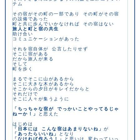
テム
その宿がその町の一部であり その町がその宿
の設備であった
町と共に歩んでいかなければ その宿はない
旅人と町と宿の共生
助け合い
コミュニケーションがあった
それを宿自体が 公言したりせず
そこに宿がある
だから旅人が来る
そして
町を歩く
まるでそこに山があるから
そこに大きな木があるから
そこからの夕日がキレイだからと
それだけで
そこに人々が集うように
「ちっちゃな宿が でっかいことやってるじゃ
ねーか！」
と思えた
はじめは
「日本には こんな宿はあまりないね」
が
「あったらいいね」
となり
「なければ作ろう！」
と思いは 変わっていっ