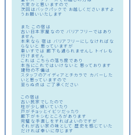
大変かと思いますので
次回はバックパックで お越しくださいますよ
うお願いいたします
また この宿は
古い日本家屋なので バリアフリーではあり
ません
本来なら 宿は バリアフリーにしなければな
らないと 思っていますが
車いすでは 廊下も通られませんし トイレも
行けません
これは こちらの落ち度であり
本当にこれではいけないと 思っております
建物の不備は
スタッフのアイディアとチカラで カバーした
いと思っていますので
至らぬ点は ご了承ください
この宿は
古い民家でしたので
柱が少し傾いていたり
戸がチョッとイビツだったり
廊下がキシむところがあります
完璧な手直しをすればよいのですが
それが古い家の味として 歴史を感じていた
だければ幸いに存じます