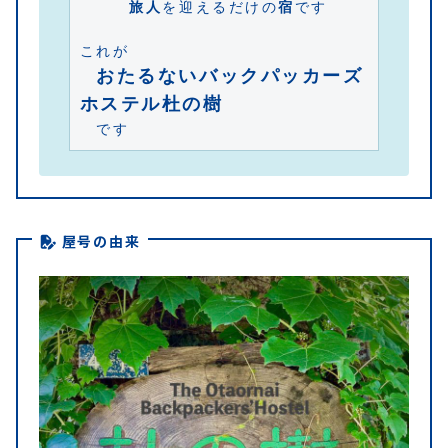
旅人
を迎えるだけの
宿
です
これが
おたるないバックパッカーズ
ホステル杜の樹
　です
屋号の由来