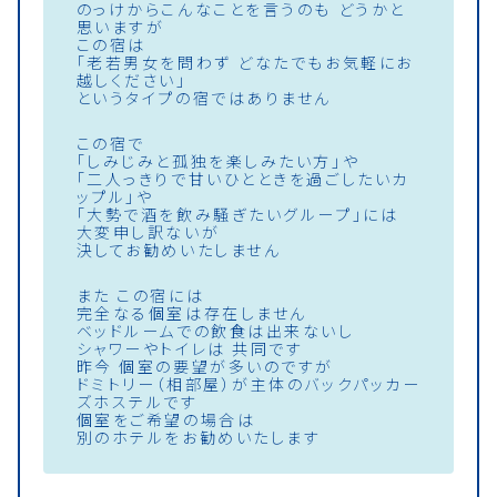
のっけからこんなことを言うのも どうかと
思いますが
この宿は
「老若男女を問わず どなたでもお気軽にお
越しください」
というタイプの宿ではありません
この宿で
「しみじみと孤独を楽しみたい方」や
「二人っきりで甘いひとときを過ごしたいカ
ップル」や
「大勢で酒を飲み騒ぎたいグループ」には
大変申し訳ないが
決してお勧めいたしません
また この宿には
完全なる個室は存在しません
ベッドルームでの飲食は出来ないし
シャワーやトイレは 共同です
昨今 個室の要望が多いのですが
ドミトリー（相部屋）が主体のバックパッカー
ズホステルです
個室をご希望の場合は
別のホテルをお勧めいたします