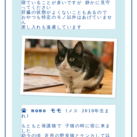
寝ていることが多いですが 静かに見守
ってください
肝臓の状態がよくないこともあるので
おやつも特定のモノ以外はあげていませ
ん
差し入れも遠慮しています
 momo モモ
 (メス 2010年生ま
れ)
もともと保護猫で 子猫の時に宿に来ま
した 
幼少の頃 近所の野良猫とケンカして以