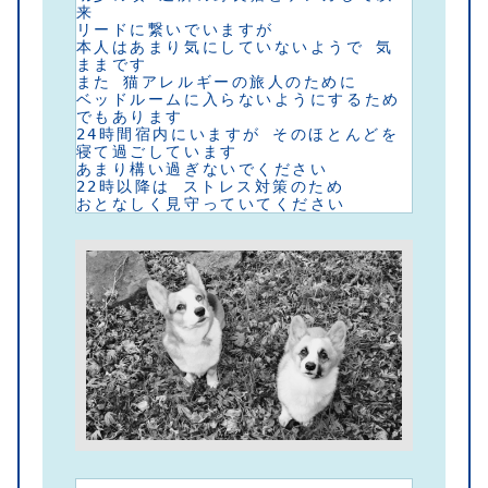
来
リードに繋いでいますが 
本人はあまり気にしていないようで 気
ままです
また 猫アレルギーの旅人のために
ベッドルームに入らないようにするため
でもあります
24時間宿内にいますが そのほとんどを
寝て過ごしています
あまり構い過ぎないでください
22時以降は ストレス対策のため
おとなしく見守っていてください