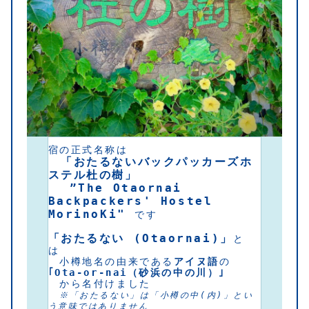
宿の正式名称は
　「おたるないバックパッカーズホ
ステル杜の樹」 
　 ”The Otaornai 
Backpackers' Hostel 
MorinoKi" 
です
「おたるない (Otaornai)」
と
は
　小樽地名の由来である
アイヌ語
の
｢Ota-or-nai（砂浜の中の川）｣
　から名付けました
※「おたるない」は「小樽の中(内)」とい
う意味ではありません