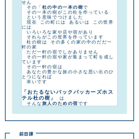
せん
　その「
杜の中の一本の樹
で
　その一本の樹がこの杜を作っている
　という意味でつけました
　現在 この町には あるいは この世界
には 
　いろいろな家や店や宿があり
　それらがこの世界を作っています
　杜の樹は その多くの家の中のだだ一
軒の家 
　ただ一軒の宿でしかありません
　その一軒の宿や家が集まって町を成し
ています
　その一軒の宿は
　あなたの豊かな旅の小さな思い出のひ
とつになれば
　幸いです
「おたるないバックパッカーズホス
テル杜の樹」
 は
　そんな
旅人のための宿
です
前日譚