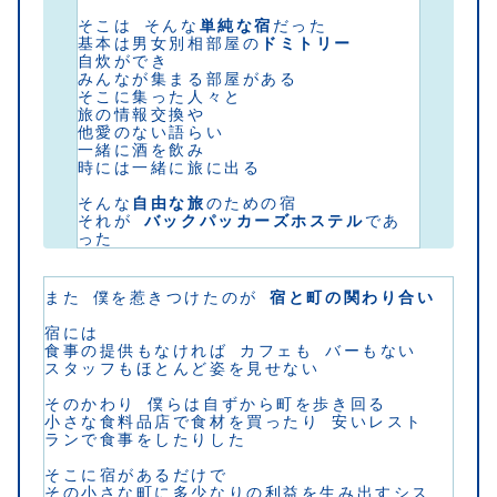
そこは そんな
単純な宿
だった
基本は男女別相部屋の
ドミトリー
自炊ができ
みんなが集まる部屋がある
そこに集った人々と
旅の情報交換や
他愛のない語らい
一緒に酒を飲み
時には一緒に旅に出る
そんな
自由な旅
のための宿
それが 
バックパッカーズホステル
であ
った
また 僕を惹きつけたのが 
宿と町の関わり合い
宿には
食事の提供もなければ カフェも バーもない 
スタッフもほとんど姿を見せない
そのかわり 僕らは自ずから町を歩き回る
小さな食料品店で食材を買ったり 安いレスト
ランで食事をしたりした
そこに宿があるだけで
その小さな町に多少なりの利益を生み出すシス