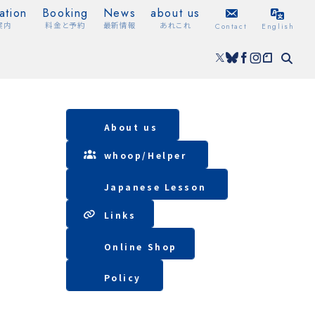
ation
Booking
News
about us
案内
料金と予約
最新情報
あれこれ
Contact
English
About us
whoop/
Helper
Japanese Lesson
Lin
ks
Online Shop
Policy