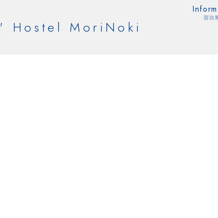
Inform
宿泊
' Hostel MoriNoki