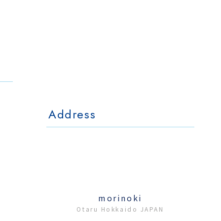
The Otaornai
Backpackers' Hostel
MorinoKi
〒042-0028 北海道小樽市相生町4-15
4-15 Aioi Otaru Hokkaido, JAPAN
l Mo
The Otaornai Backpackers' Hoste
〒042-0028 北海道小樽市相生町4-15
4-15 Aioi Otaru Hokkaido, JAPAN
Address
morinoki
Otaru Hokkaido JAPAN