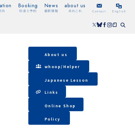
ation
Booking
News
about us
案内
料金と予約
最新情報
あれこれ
Contact
English
About us
whoop/
Helper
Japanese Lesson
Lin
ks
Online Shop
Policy