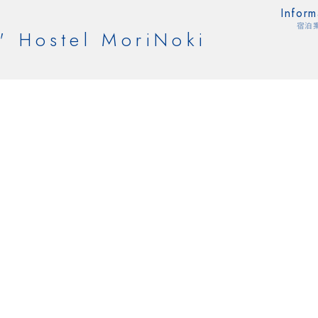
Inform
宿泊
' Hostel MoriNoki