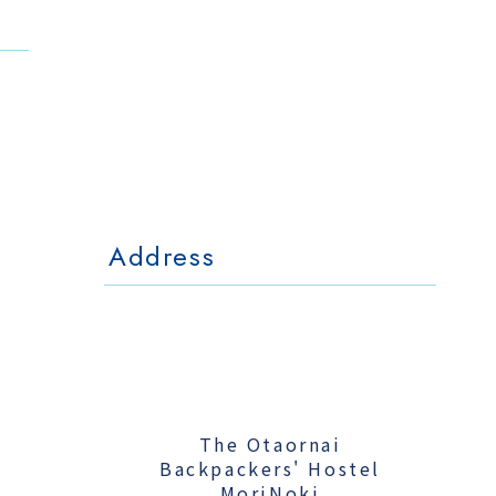
The Otaornai
Backpackers' Hostel
MorinoKi
〒042-0028 北海道小樽市相生町4-15
4-15 Aioi Otaru Hokkaido, JAPAN
l Mo
The Otaornai Backpackers' Hoste
〒042-0028 北海道小樽市相生町4-15
4-15 Aioi Otaru Hokkaido, JAPAN
Address
The Otaornai
Backpackers' Hostel
MoriNoki