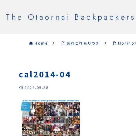
The Otaornai Backpackers
Home
あれこれもりのき
Morino
cal2014-04
2024.05.28