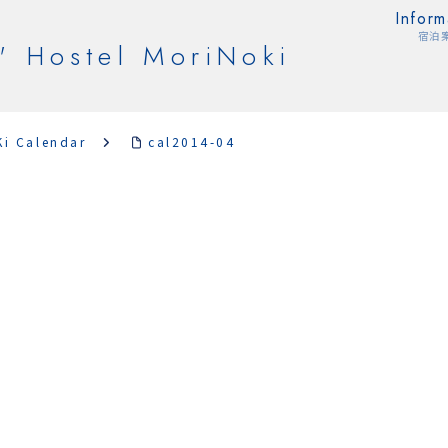
Inform
宿泊
' Hostel MoriNoki
Ki Calendar
cal2014-04