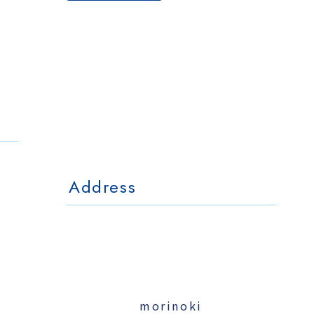
The Otaornai
Backpackers' Hostel
MorinoKi
〒042-0028 北海道小樽市相生町4-15
4-15 Aioi Otaru Hokkaido, JAPAN
l Mo
The Otaornai Backpackers' Hoste
〒042-0028 北海道小樽市相生町4-15
4-15 Aioi Otaru Hokkaido, JAPAN
Address
morinoki