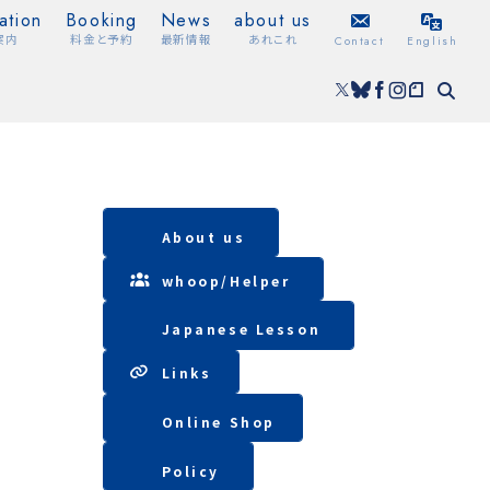
ation
Booking
News
about us
案内
料金と予約
最新情報
あれこれ
Contact
English
About us
whoop/
Helper
Japanese Lesson
Lin
ks
Online Shop
Policy