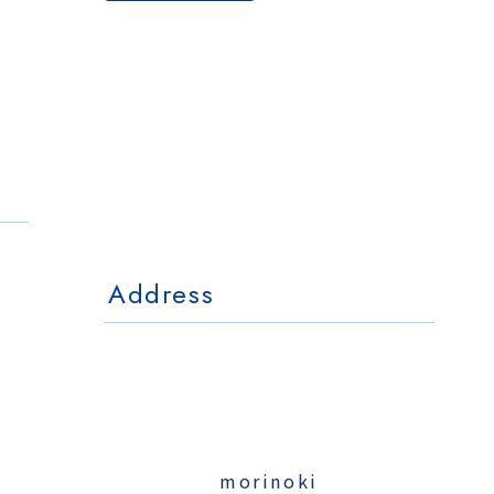
The Otaornai
Backpackers' Hostel
MorinoKi
〒042-0028 北海道小樽市相生町4-15
4-15 Aioi Otaru Hokkaido, JAPAN
l Mo
The Otaornai Backpackers' Hoste
〒042-0028 北海道小樽市相生町4-15
4-15 Aioi Otaru Hokkaido, JAPAN
Address
morinoki