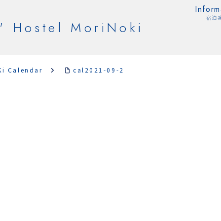
Inform
宿泊
' Hostel MoriNoki
Ki Calendar
cal2021-09-2