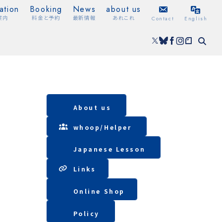
ation
Booking
News
about us
案内
料金と予約
最新情報
あれこれ
Contact
English
About us
whoop/
Helper
Japanese Lesson
Lin
ks
Online Shop
Policy