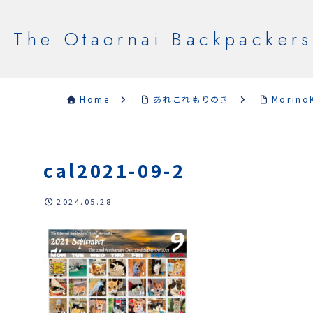
The Otaornai Backpackers
Home
あれこれもりのき
Morino
cal2021-09-2
2024.05.28