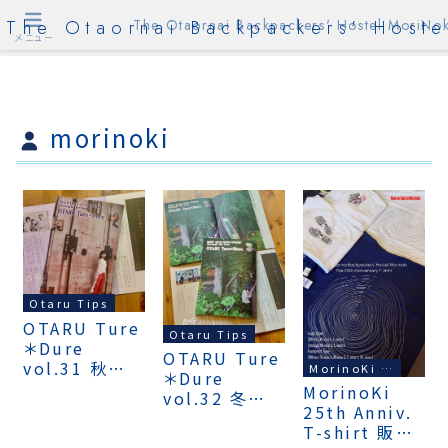
The Otaornai Backpackers' Hoste
The Otaornai Backpackers' Hostel MoriNok
メニュー
morinoki
Otaru Tips
OTARU Ture
Otaru Tips
＊Dure
OTARU Ture
vol.31 秋号
MorinoKi News
＊Dure
販売中！
MorinoKi
vol.32 冬号
25th Anniv.
販売中！
T-shirt 販売