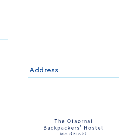
The Otaornai
Backpackers' Hostel
MorinoKi
〒042-0028 北海道小樽市相生町4-15
4-15 Aioi Otaru Hokkaido, JAPAN
l Mo
The Otaornai Backpackers' Hoste
〒042-0028 北海道小樽市相生町4-15
4-15 Aioi Otaru Hokkaido, JAPAN
Address
The Otaornai
Backpackers' Hostel
MoriNoki