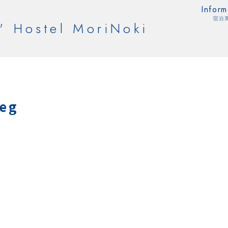
Inform
宿泊
' Hostel MoriNoki
eg