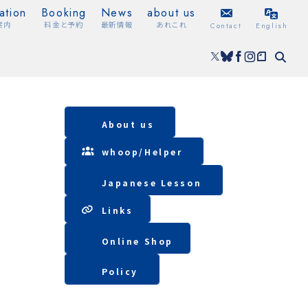
ation
Booking
News
about us
案内
料金と予約
最新情報
あれこれ
Contact
English
About us
whoop/
Helper
Japanese Lesson
Lin
ks
Online Shop
Policy