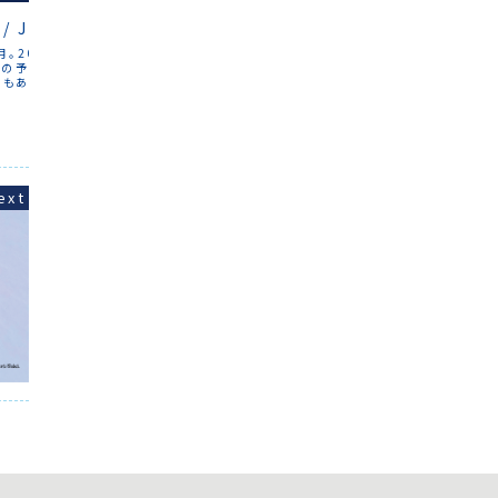
パッカー
を総ベッド数の半数にしております。
つかのプ
/ JULY 2023
7月。2023年の後半戦スタ
月の予約も入ってきていて、
室もありますが、全体を見
前と同様に数ベッド残して
いますので、「どうしても
いう奇特な旅人の方は直接
だくか、ウォークインで来
思います。7月8月はさら
盛りだくさんです。小樽ま
ガラス市。花火大会。ゆかた
Rなどなど。それに合わせ
をする予定は特にありませ
出して、夏イベントを楽し