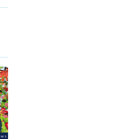
Morin
Augu
MorinoKi News
八月。今
気温にな
2021のGWの宿泊予約状況
期になっ
り旅を中
（4/28現在）
ます。北
です。ま
2021のGWの宿泊予約状況。いろいろな
による各
割引がありますので、ご利用ください。※連
ews
きないか
泊がお得になっています。※現在宿泊者数