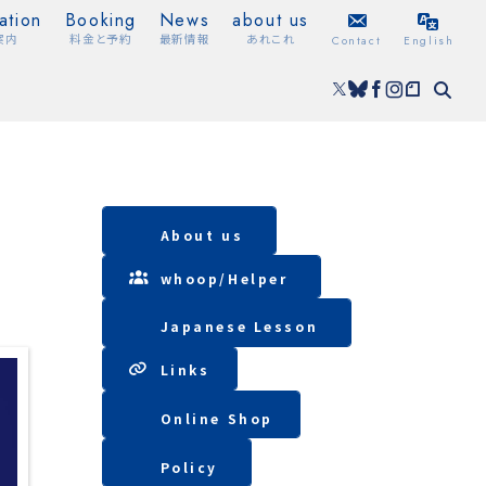
ation
Booking
News
about us
案内
料金と予約
最新情報
あれこれ
Contact
English
About us
whoop/
Helper
Japanese Lesson
Lin
ks
Online Shop
Policy