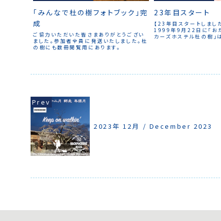
「みんなで杜の樹フォトブック」完
23年目スタート
成
【23年目スタートしまし
1999年9月22日に「
ご協力いただいた皆さまありがとうござい
カーズホステル杜の樹」
ました。参加者全員に発送いたしました。杜
た。前世紀の20世紀に
の樹にも数冊閲覧用にあります。
[Start of the 23rd 
ago, on September 
"The Otaornai Bac
Hostel MorinoKi" b
born in the 20th ce
2023年 12月 / December 2023