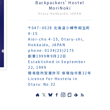
Backpackers' Hostel
MoriNoki
Otaru Hokkaido JAPAN
〒047−0028 北海道小樽市相生町
4-15
Aioi-cho 4-15, Otaru-shi,
Hokkaido, JAPAN
phone: 0134(23)2175
創業1999年9月22日
Established in September
22, 1999
簡易宿所営業許可 保環指令第32号
Licence for Hostela in
Otaru: No.32
.