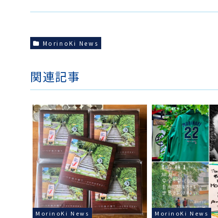
MorinoKi News
関連記事
MorinoKi News
MorinoKi News