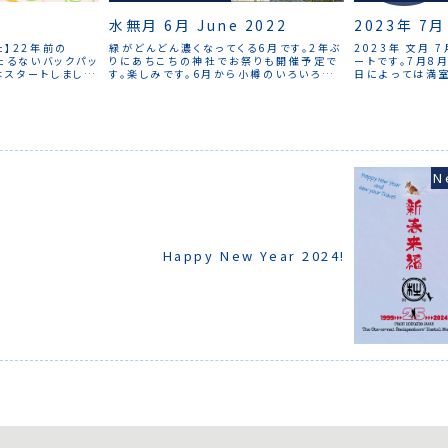
水無月 6月 June 2022
2023年 7月 
た】22年前の
緑がどんどん濃くなってくる6月です。2年ぶ
2023年 文月 
おたるないバックパッ
りにあちこちの神社でお祭りも開催予定で
ートです。7月8
はスタートしまし
す。楽しみです。6月から小樽のいろいろな
日によっては満
始まったわけです。
お店で使える2,000円分の「もっとオタル
ると6割程度。以
year. ]22 years
観光ギフト券」付ドミトリープランがはじま
予約を締め切って
22, 1999,
ります。
泊まりたい」と
kpackers
お問い合わせいた
egan. It was
られると良いかと
ntury.
に夏のイベントが
つり。潮まつり。
風鈴まつり。RS
て、宿でイベント
んので、町に繰り
んでください。
Happy New Year 2024!