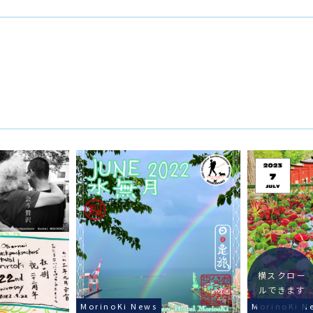
横スクロー
ルできます
MorinoKi News
MorinoKi N