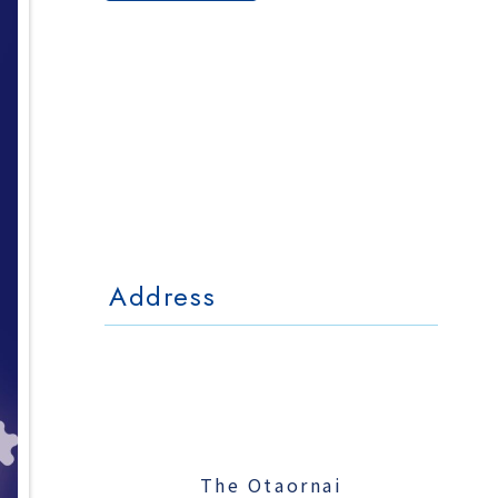
The Otaornai
Backpackers' Hostel
MorinoKi
〒042-0028 北海道小樽市相生町4-15
4-15 Aioi Otaru Hokkaido, JAPAN
l Mo
The Otaornai Backpackers' Hoste
〒042-0028 北海道小樽市相生町4-15
4-15 Aioi Otaru Hokkaido, JAPAN
Address
The Otaornai