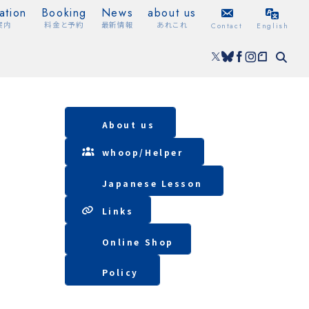
ation
Booking
News
about us
案内
料金と予約
最新情報
あれこれ
Contact
English
About us
whoop/
Helper
Japanese Lesson
Lin
ks
Online Shop
Policy