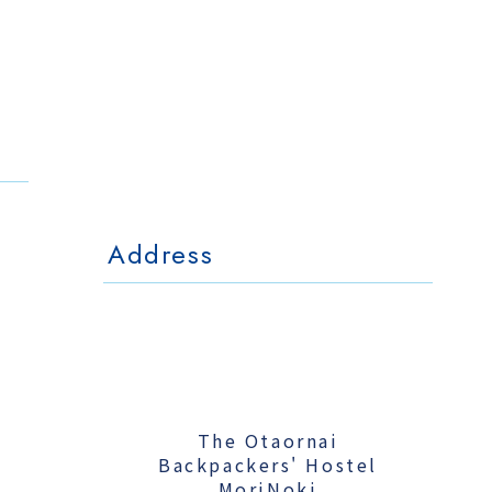
The Otaornai
Backpackers' Hostel
MorinoKi
〒042-0028 北海道小樽市相生町4-15
4-15 Aioi Otaru Hokkaido, JAPAN
l Mo
The Otaornai Backpackers' Hoste
〒042-0028 北海道小樽市相生町4-15
4-15 Aioi Otaru Hokkaido, JAPAN
Address
The Otaornai
Backpackers' Hostel
MoriNoki