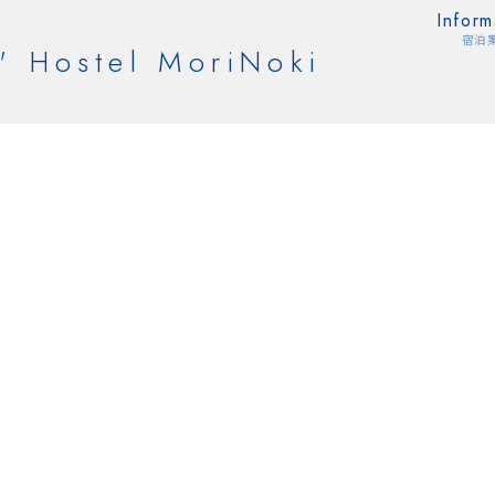
Inform
宿泊
' Hostel MoriNoki