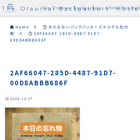
The Otaornai Backpackers' Hoste
The Otaornai Backpackers' Hostel MoriNok
メニュー
Home
おたるないバックパッカーズホステル杜の
樹
2AF66047-285D-4487-91D7-
00D8ABBB686F
2AF66047-285D-4487-91D7-
00D8ABBB686F
2024.12.27