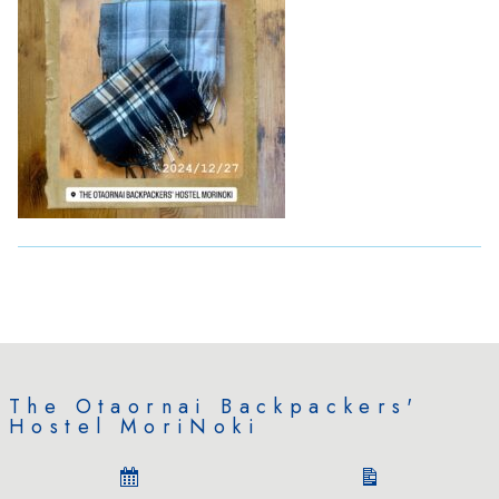
The Otaornai Backpackers'
Hostel MoriNoki