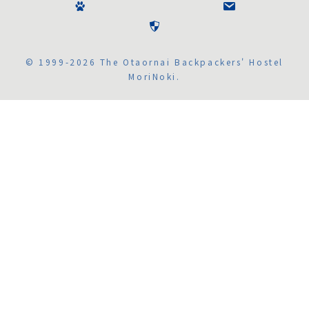
© 1999-2026 The Otaornai Backpackers' Hostel
MoriNoki.