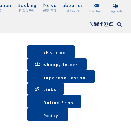
ation
Booking
News
about us
案内
料金と予約
最新情報
あれこれ
Contact
English
About us
whoop/
Helper
Japanese Lesson
Lin
ks
Online Shop
Policy