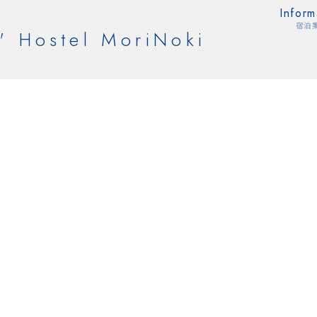
Inform
宿泊
' Hostel MoriNoki