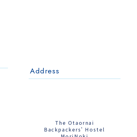
The Otaornai
Backpackers' Hostel
MorinoKi
〒042-0028 北海道小樽市相生町4-15
4-15 Aioi Otaru Hokkaido, JAPAN
l Mo
The Otaornai Backpackers' Hoste
〒042-0028 北海道小樽市相生町4-15
4-15 Aioi Otaru Hokkaido, JAPAN
Address
The Otaornai
Backpackers' Hostel
MoriNoki