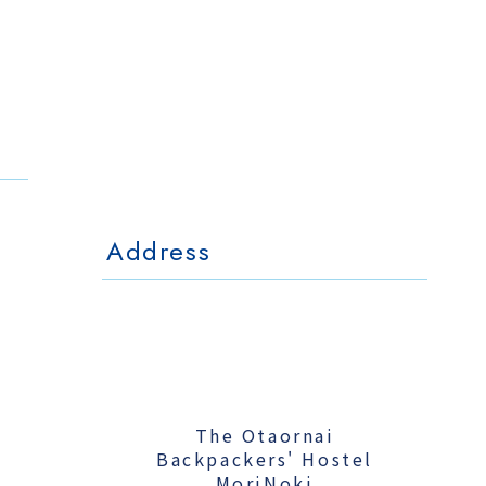
The Otaornai
Backpackers' Hostel
MorinoKi
〒042-0028 北海道小樽市相生町4-15
4-15 Aioi Otaru Hokkaido, JAPAN
l Mo
The Otaornai Backpackers' Hoste
〒042-0028 北海道小樽市相生町4-15
4-15 Aioi Otaru Hokkaido, JAPAN
Address
The Otaornai
Backpackers' Hostel
MoriNoki