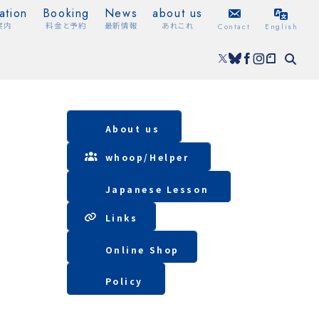
ation
Booking
News
about us
案内
料金と予約
最新情報
あれこれ
Contact
English
About us
whoop/
Helper
Japanese Lesson
Lin
ks
Online Shop
Policy