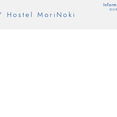
Inform
宿泊
' Hostel MoriNoki