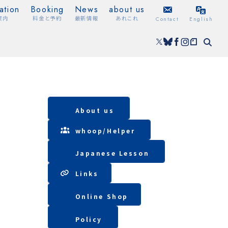
ation
Booking
News
about us
案内
料金と予約
最新情報
あれこれ
Contact
English
About us
whoop/
Helper
Japanese Lesson
Lin
ks
Online Shop
Policy