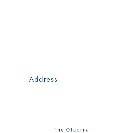
The Otaornai
Backpackers' Hostel
MorinoKi
〒042-0028 北海道小樽市相生町4-15
4-15 Aioi Otaru Hokkaido, JAPAN
l Mo
The Otaornai Backpackers' Hoste
〒042-0028 北海道小樽市相生町4-15
4-15 Aioi Otaru Hokkaido, JAPAN
Address
The Otaornai