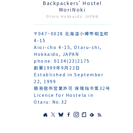
Backpackers' Hostel
MoriNoki
Otaru Hokkaido JAPAN
〒047−0028 北海道小樽市相生町
4-15
Aioi-cho 4-15, Otaru-shi,
Hokkaido, JAPAN
phone: 0134(23)2175
創業1999年9月22日
Established in September
22, 1999
簡易宿所営業許可 保環指令第32号
Licence for Hostela in
Otaru: No.32