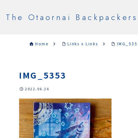
The Otaornai Backpackers
Home
Links x Links
IMG_535
IMG_5353
2022.06.26