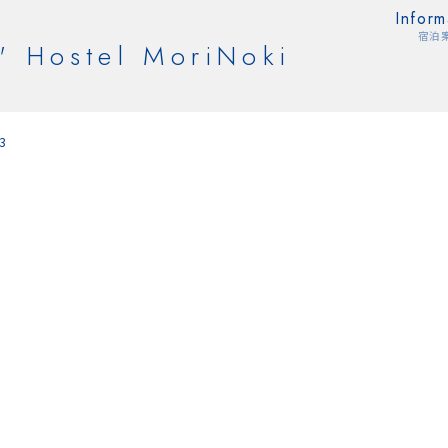
Inform
宿泊
' Hostel MoriNoki
3