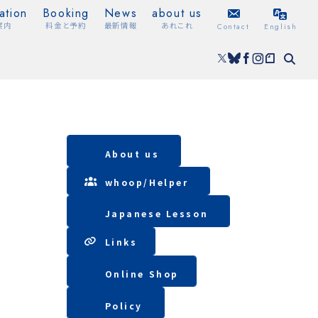
ation
Booking
News
about us
案内
料金と予約
最新情報
あれこれ
Contact
English
About us
whoop/
Helper
Japanese Lesson
Lin
ks
Online Shop
Policy