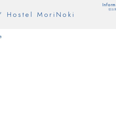
Inform
宿泊
' Hostel MoriNoki
9