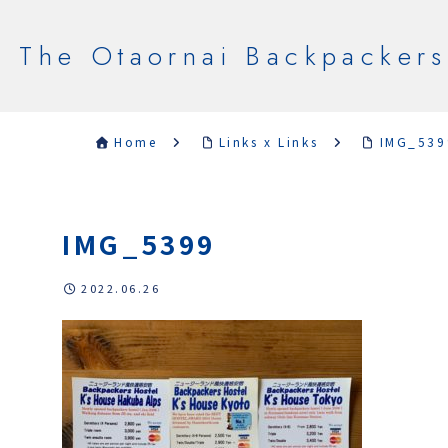
The Otaornai Backpackers
Home
Links x Links
IMG_539
IMG_5399
2022.06.26