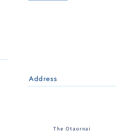
The Otaornai
Backpackers' Hostel
MorinoKi
〒042-0028 北海道小樽市相生町4-15
4-15 Aioi Otaru Hokkaido, JAPAN
l Mo
The Otaornai Backpackers' Hoste
〒042-0028 北海道小樽市相生町4-15
4-15 Aioi Otaru Hokkaido, JAPAN
Address
The Otaornai