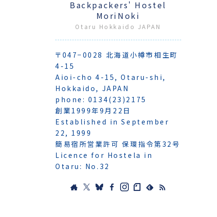
Backpackers' Hostel
MoriNoki
Otaru Hokkaido JAPAN
〒047−0028 北海道小樽市相生町
4-15
Aioi-cho 4-15, Otaru-shi,
Hokkaido, JAPAN
phone: 0134(23)2175
創業1999年9月22日
Established in September
22, 1999
簡易宿所営業許可 保環指令第32号
Licence for Hostela in
Otaru: No.32