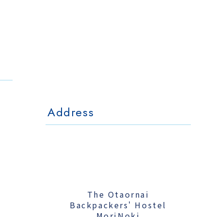
The Otaornai
Backpackers' Hostel
MorinoKi
〒042-0028 北海道小樽市相生町4-15
4-15 Aioi Otaru Hokkaido, JAPAN
l Mo
The Otaornai Backpackers' Hoste
〒042-0028 北海道小樽市相生町4-15
4-15 Aioi Otaru Hokkaido, JAPAN
Address
The Otaornai
Backpackers' Hostel
MoriNoki