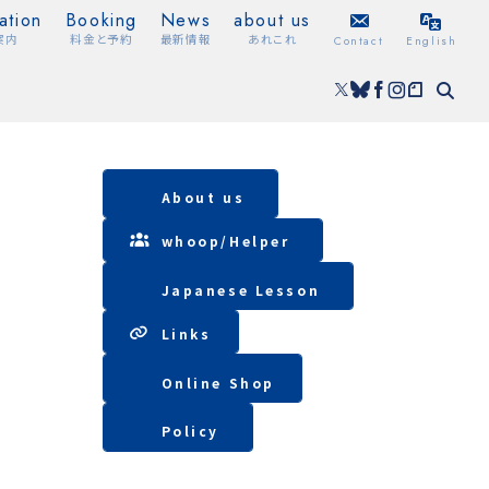
ation
Booking
News
about us
案内
料金と予約
最新情報
あれこれ
Contact
English
About us
whoop/
Helper
Japanese Lesson
Lin
ks
Online Shop
Policy