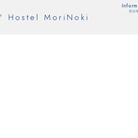
Inform
宿泊
' Hostel MoriNoki