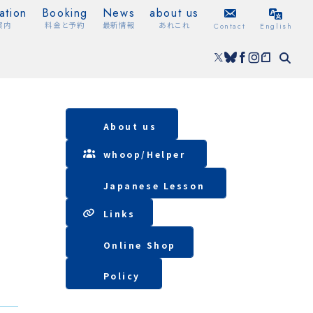
ation
Booking
News
about us
案内
料金と予約
最新情報
あれこれ
Contact
English
About us
whoop/
Helper
Japanese Lesson
Lin
ks
Online Shop
Policy