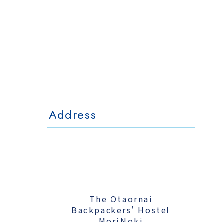
The Otaornai
Backpackers' Hostel
MorinoKi
〒042-0028 北海道小樽市相生町4-15
4-15 Aioi Otaru Hokkaido, JAPAN
l Mo
The Otaornai Backpackers' Hoste
〒042-0028 北海道小樽市相生町4-15
4-15 Aioi Otaru Hokkaido, JAPAN
Address
The Otaornai
Backpackers' Hostel
MoriNoki