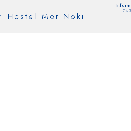
Inform
宿泊
' Hostel MoriNoki