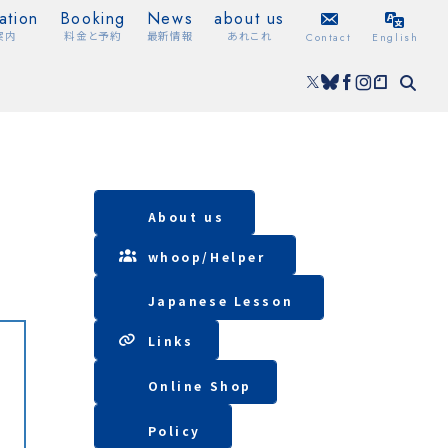
ation
Booking
News
about us
案内
料金と予約
最新情報
あれこれ
Contact
English
About us
whoop/
Helper
Japanese Lesson
Lin
ks
Online Shop
Policy