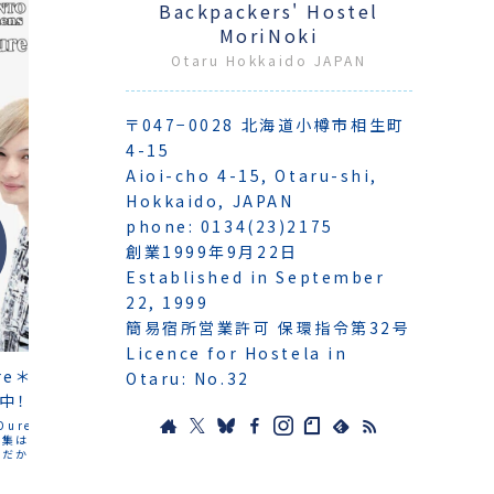
Backpackers' Hostel
MoriNoki
Otaru Hokkaido JAPAN
〒047−0028 北海道小樽市相生町
4-15
Aioi-cho 4-15, Otaru-shi,
Hokkaido, JAPAN
phone: 0134(23)2175
Otaru
創業1999年9月22日
OTARU
Established in September
年4回季
22, 1999
「小樽で
樹でも発
簡易宿所営業許可 保環指令第32号
ーもあり
Otaru Tips
Licence for Hostela in
あり。
re＊Dure 2023年
OTARU Ture＊Dure 2022年
Otaru: No.32
中！
冬24号 販売中！
＊Dure 2023年 春25号
今回の特集は「オタル・朝活のススメ！」。港
集は「オタカワ発見！だっ
町でもあり、小樽には朝早くからやっている
だから」。今回も拙文「た
お店があります。杜の樹からすぐの水天宮
する」を書かせていただき
の丘に登れば、港から昇る朝日も堪能でき
イ」にちなんで書いたつもり
ます。運河などの観光地も、ひっそりしてい