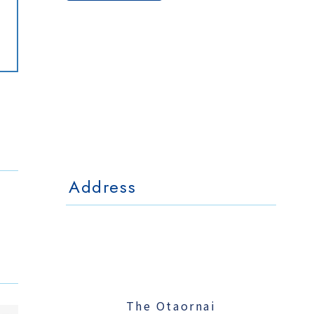
The Otaornai
Backpackers' Hostel
MorinoKi
〒042-0028 北海道小樽市相生町4-15
4-15 Aioi Otaru Hokkaido, JAPAN
l Mo
The Otaornai Backpackers' Hoste
〒042-0028 北海道小樽市相生町4-15
4-15 Aioi Otaru Hokkaido, JAPAN
Address
The Otaornai