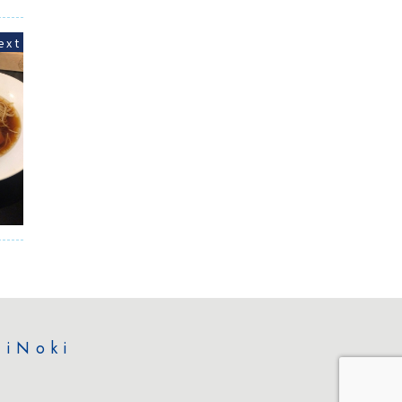
で、お目汚しではございま
て趣があります。ぜひ小樽の朝を散策して
だければ幸いです。この
みてください。杜の樹でも、販売中！
e＊Dure」は、杜の樹でも、
riNoki