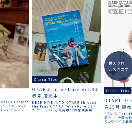
横スクロー
ルできます
Otaru Tips
OTARU Ture＊Dure vol.33
Otaru Tips
春号 販売中！
OTARU Tu
 Otaru Project
DEEP DIVE INTO OTARU through
スパートでした。い
the lens OTARU Ture＊Dure 33 -
春25号 販売
はないかとジブン
2025 Spring 販売中！「妄想映画館 小樽
、コロンビアさんへ
OTARU Ture
シネマ座」「私の好きな珈琲」今回も拙文
だったので急いでブ
販売中！今回の特
「たぶん今日も旅をする」を 書かせ...
れ様でございまし
てカワイイは最強
ぶん今日も旅を
ました。「カワイ