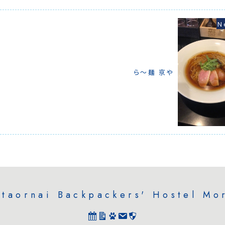
です。そんなお話
すが、ご一読いた
「OTARU Tur
販売中！
ら～麺 京や
taornai Backpackers' Hostel Mo