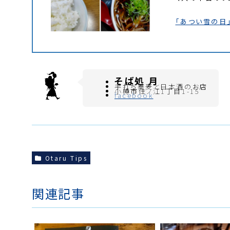
「あつい雪の日
そば処 月
手打ち蕎麦と日本酒のお店
小樽市住ノ江1丁目1-15
facebook
Otaru Tips
関連記事