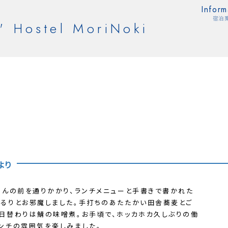
Inform
宿泊
' Hostel MoriNoki
より
さんの前を通りかかり、ランチメニューと手書きで書かれた
るりとお邪魔しました。手打ちのあたたかい田舎蕎麦とご
日替わりは鯖の味噌煮。お手頃で、ホッカホカ久しぶりの働
ンチの雰囲気を楽しみました。