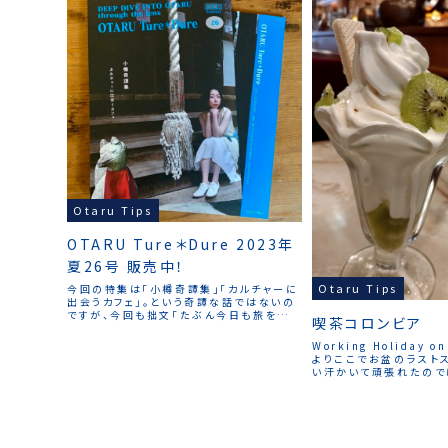
Otaru Tips
OTARU Ture＊Dure 2023年
夏26号 販売中！
Otaru Tips
今回の特集は「小樽奇譚集」「カルチャーに
出会うカフェ」。という奇譚な話ではないの
ですが、今回も拙文「たぶん今日も旅をす
喫茶コロンビア
る」を書かせていただきました。お目汚しで
はございますが、ご一読いただければ幸い
Working Holiday on
です。この「OTARU Ture＊Dure」は、杜
よりここでお盆のラスト
の樹でも、販売中！
い汗かいて頑張れたので
にご褒美を喉を冷やしに
早く食べなきゃ！な様子
ルリとクールダウンお疲
た。