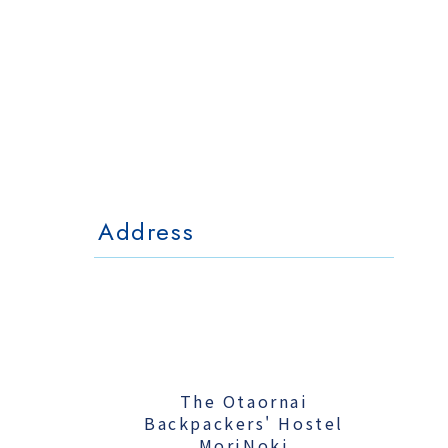
The Otaornai
Backpackers' Hostel
MorinoKi
〒042-0028 北海道小樽市相生町4-15
4-15 Aioi Otaru Hokkaido, JAPAN
l Mo
The Otaornai Backpackers' Hoste
〒042-0028 北海道小樽市相生町4-15
4-15 Aioi Otaru Hokkaido, JAPAN
Address
The Otaornai
Backpackers' Hostel
MoriNoki