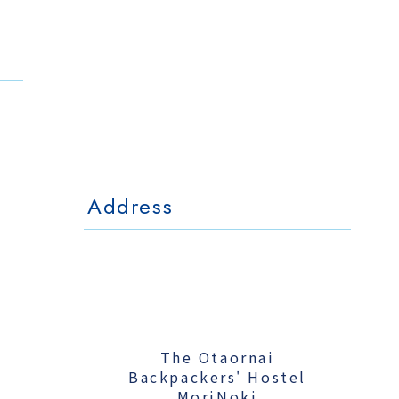
The Otaornai
Backpackers' Hostel
MorinoKi
〒042-0028 北海道小樽市相生町4-15
4-15 Aioi Otaru Hokkaido, JAPAN
l Mo
The Otaornai Backpackers' Hoste
〒042-0028 北海道小樽市相生町4-15
4-15 Aioi Otaru Hokkaido, JAPAN
Address
The Otaornai
Backpackers' Hostel
MoriNoki