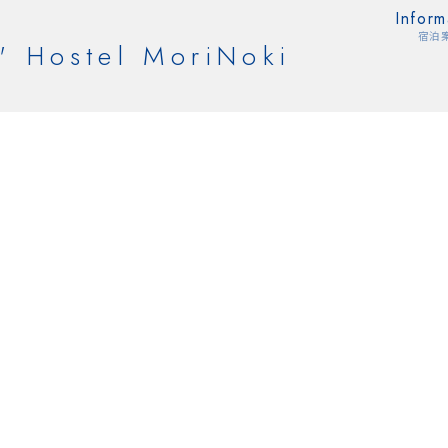
Inform
宿泊
' Hostel MoriNoki