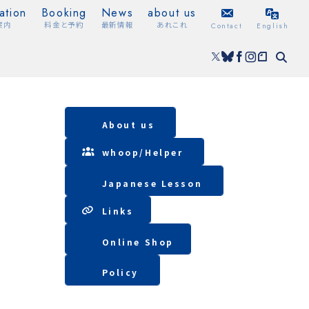
ation
Booking
News
about us
案内
料金と予約
最新情報
あれこれ
Contact
English
About us
whoop/
Helper
Japanese Lesson
Lin
ks
Online Shop
Policy