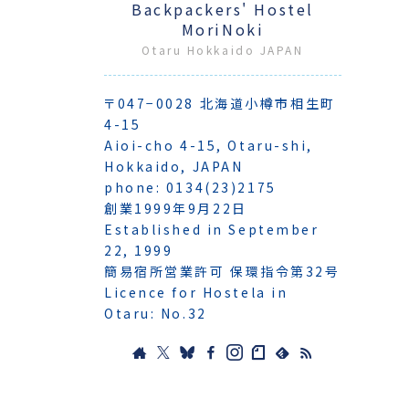
Backpackers' Hostel
MoriNoki
Otaru Hokkaido JAPAN
〒047−0028 北海道小樽市相生町
4-15
Aioi-cho 4-15, Otaru-shi,
Hokkaido, JAPAN
phone: 0134(23)2175
創業1999年9月22日
Established in September
22, 1999
簡易宿所営業許可 保環指令第32号
Licence for Hostela in
Otaru: No.32