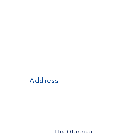
The Otaornai
Backpackers' Hostel
MorinoKi
〒042-0028 北海道小樽市相生町4-15
4-15 Aioi Otaru Hokkaido, JAPAN
l Mo
The Otaornai Backpackers' Hoste
〒042-0028 北海道小樽市相生町4-15
4-15 Aioi Otaru Hokkaido, JAPAN
Address
The Otaornai