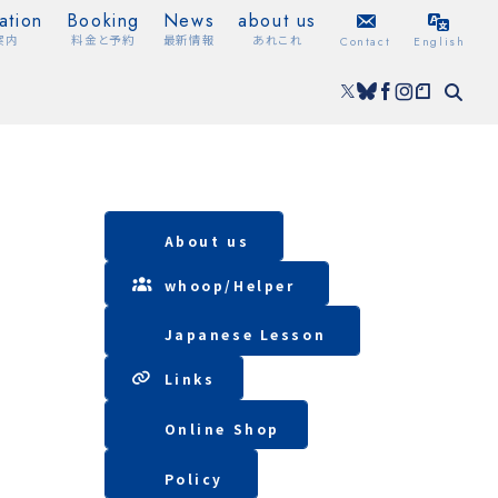
ation
Booking
News
about us
案内
料金と予約
最新情報
あれこれ
Contact
English
About us
whoop/
Helper
Japanese Lesson
Lin
ks
Online Shop
Policy