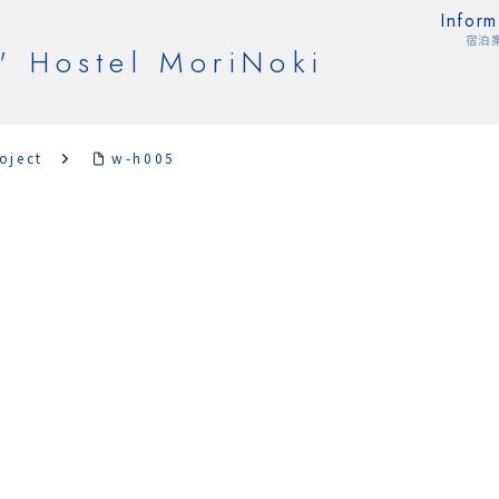
Inform
宿泊
' Hostel MoriNoki
oject
w-h005