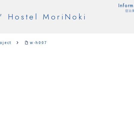
Inform
宿泊
' Hostel MoriNoki
oject
w-h007