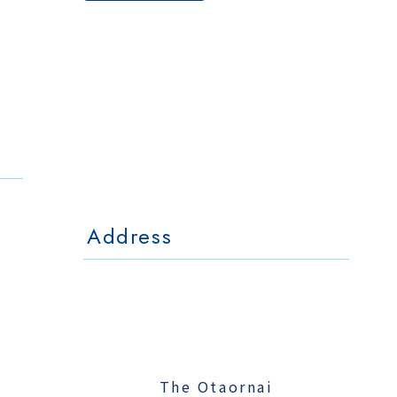
The Otaornai
Backpackers' Hostel
MorinoKi
〒042-0028 北海道小樽市相生町4-15
4-15 Aioi Otaru Hokkaido, JAPAN
l Mo
The Otaornai Backpackers' Hoste
〒042-0028 北海道小樽市相生町4-15
4-15 Aioi Otaru Hokkaido, JAPAN
Address
The Otaornai