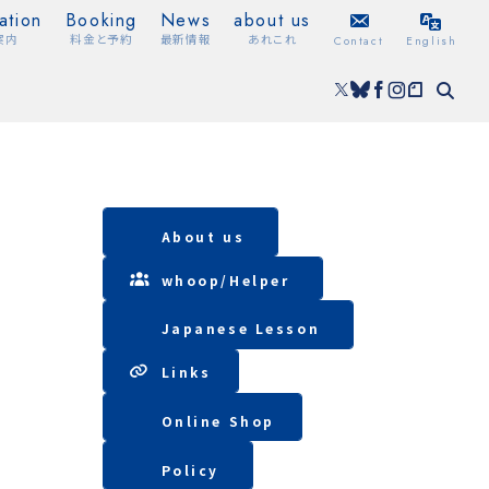
ation
Booking
News
about us
案内
料金と予約
最新情報
あれこれ
Contact
English
About us
whoop/
Helper
Japanese Lesson
Lin
ks
Online Shop
Policy