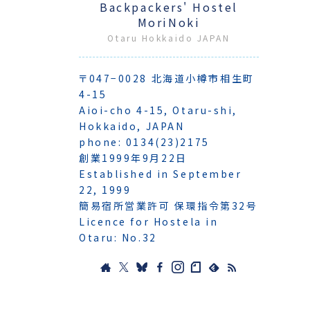
Backpackers' Hostel
MoriNoki
Otaru Hokkaido JAPAN
〒047−0028 北海道小樽市相生町
4-15
Aioi-cho 4-15, Otaru-shi,
Hokkaido, JAPAN
phone: 0134(23)2175
創業1999年9月22日
Established in September
22, 1999
簡易宿所営業許可 保環指令第32号
Licence for Hostela in
Otaru: No.32