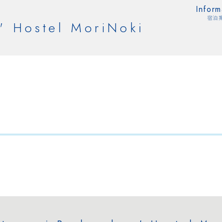
Inform
宿泊
' Hostel MoriNoki