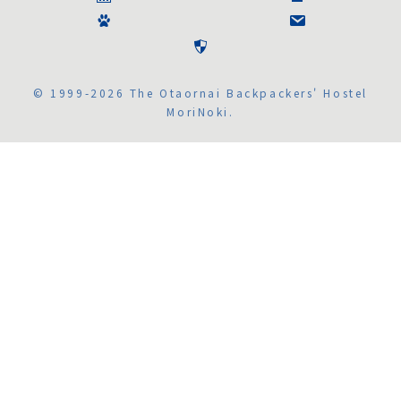
© 1999-2026 The Otaornai Backpackers' Hostel
MoriNoki.