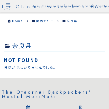
The Otaornai Backpackers' Hoste
The Otaornai Backpackers' Hostel MoriNok
メニュー
Home
関西エリア
奈良県
奈良県
NOT FOUND
投稿が見つかりませんでした。
The Otaornai Backpackers'
Hostel MoriNoki