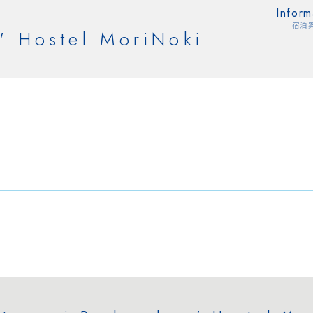
Inform
宿泊
' Hostel MoriNoki