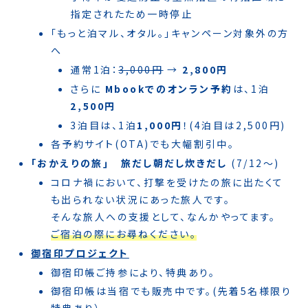
指定されたため一時停止
「もっと泊マル、オタル。」キャンペーン対象外の方
へ
通常1泊：
3,000円
→
2,800円
さらに
Mbookでのオンラン予約
は、1泊
2,500円
3泊目は、1泊
1,000円
！(4泊目は2,500円)
各予約サイト(OTA)でも大幅割引中。
｢おかえりの旅｣ 旅だし朝だし炊きだし
(7/12〜)
コロナ禍において、打撃を受けたの旅に出たくて
も出られない状況にあった旅人です。
そんな旅人への支援として、
なんか
やってます。
ご宿泊の際にお尋ねください。
御宿印プロジェクト
御宿印帳ご持参により、特典あり。
御宿印帳は当宿でも販売中です。(先着5名様限り