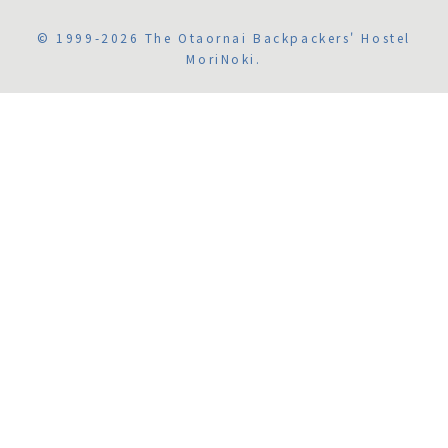
© 1999-2026 The Otaornai Backpackers' Hostel
MoriNoki.