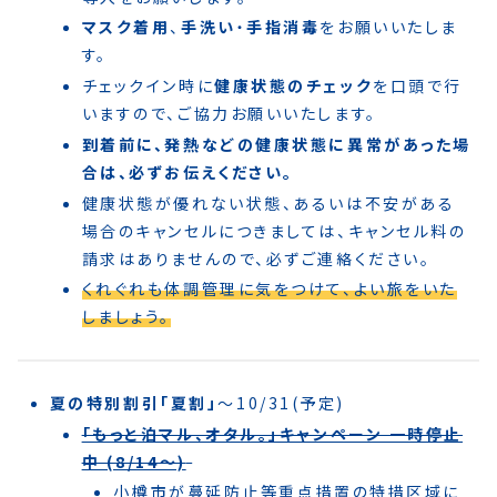
マスク着用
、
手洗い
・
手指消毒
をお願いいたしま
す。
チェックイン時に
健康状態のチェック
を口頭で行
いますので、ご協力お願いいたします。
到着前に、発熱などの健康状態に異常があった場
合は、必ずお伝えください。
健康状態が優れない状態、あるいは不安がある
場合のキャンセルにつきましては、キャンセル料の
請求はありませんので、必ずご連絡ください。
くれぐれも体調管理に気をつけて、よい旅をいた
しましょう。
夏の特別割引「夏割」
〜10/31(予定)
「もっと泊マル、オタル。」キャンペーン 一時停止
中 (8/14〜)
小樽市が蔓延防止等重点措置の特措区域に