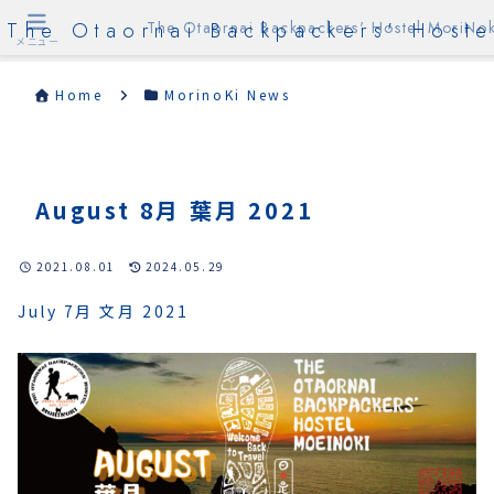
The Otaornai Backpackers' Hoste
The Otaornai Backpackers' Hostel MoriNok
メニュー
Home
MorinoKi News
August 8月 葉月 2021
2021.08.01
2024.05.29
July 7月 文月 2021