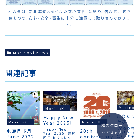
杜の樹は「新北海道スタイルの安心宣言」に則り、宿の雰囲気を
保ちつつ、安心・安全・衛生に十分に注意して取り組んでおりま
す。
MorinoKi News
関連記事
Mori
MorinoKi News
このたび
Happy New
たび
MorinoKi News
MorinoKi News
Year 2025!
横スクロー
【早春の特別
Happy New
水無月 6月
20th
ルできます
（3/1〜5/3
Year 2025! 謹賀
June 2022
anniversary
定) 北海道
新年 あけましてお