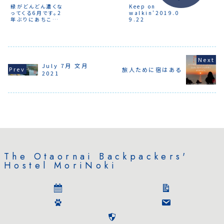
事態宣言発
めでとうございます
緑がどんどん濃くな
Keep on
め5/31まで
旧年中は大変お世
ってくる6月です。2
walkin'2019.0
の料金を変
話になりました本年
年ぶりにあちこちの
9.22
します。通常
もよろしくお願いい
神社でお祭りも開
3,000円 →
たしますWishing
催予定です。楽しみ
2,600円 
you a happy
です。6月から小樽
約、当日） 
and best New
のいろいろなお店で
Mbookでの
Year for your
使える2,000円分
ン予約は、1
journey
の「もっとオタル観
2,000円 → 
光ギフト券」付ドミ
July 7月 文月
旅人ために宿はある
トリープランがはじ
2021
まります。
The Otaornai Backpackers'
Hostel MoriNoki