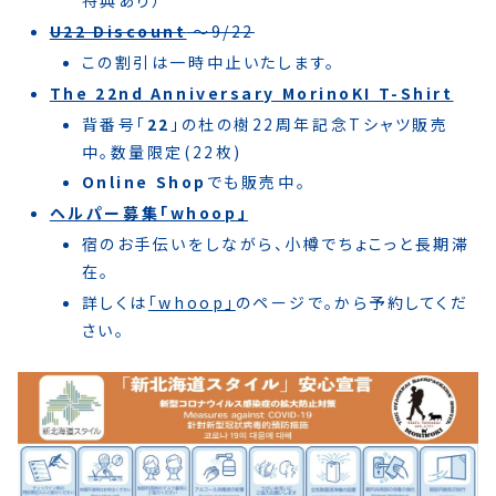
特典あり）
U22 Discount
〜9/22
この割引は一時中止いたします。
The 22nd Anniversary MorinoKI T-Shirt
背番号｢
22
｣の杜の樹22周年記念Tシャツ販売
中。数量限定(22枚)
Online Shop
でも販売中。
ヘルパー募集「whoop」
宿のお手伝いをしながら、小樽でちょこっと長期滞
在。
詳しくは
「whoop」
のページで。から予約してくだ
さい。