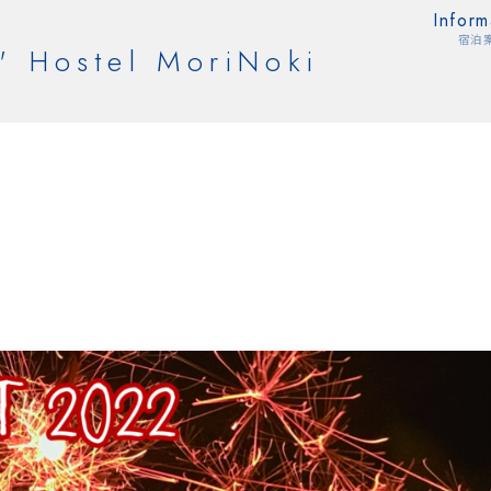
Inform
宿泊
' Hostel MoriNoki