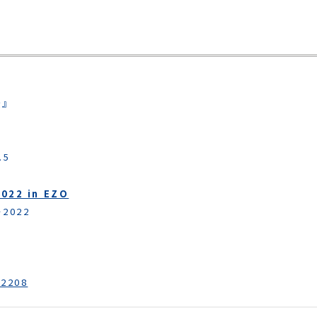
』
.5
022 in EZO
2022
02208