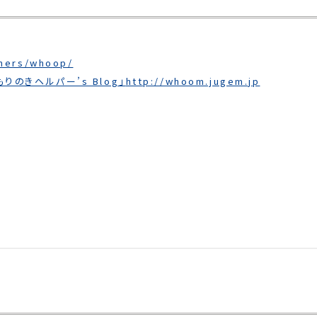
thers/whoop/
もりのきヘルパー’s Blog」
http://whoom.jugem.jp