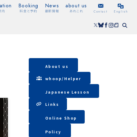
ation
Booking
News
about us
案内
料金と予約
最新情報
あれこれ
Contact
English
About us
whoop/
Helper
Japanese Lesson
Lin
ks
Online Shop
Policy