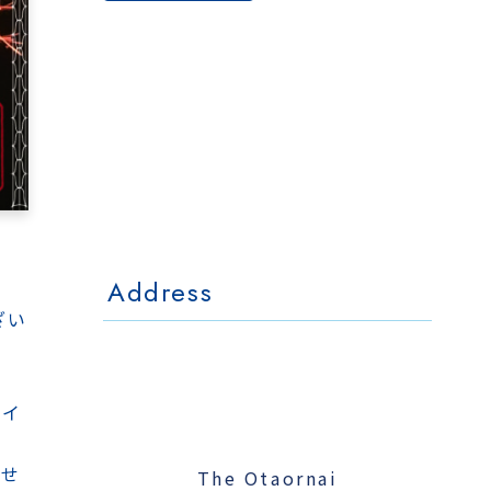
The Otaornai
Backpackers' Hostel
MorinoKi
〒042-0028 北海道小樽市相生町4-15
4-15 Aioi Otaru Hokkaido, JAPAN
l Mo
The Otaornai Backpackers' Hoste
〒042-0028 北海道小樽市相生町4-15
4-15 Aioi Otaru Hokkaido, JAPAN
Address
ざい
ワイ
ませ
The Otaornai