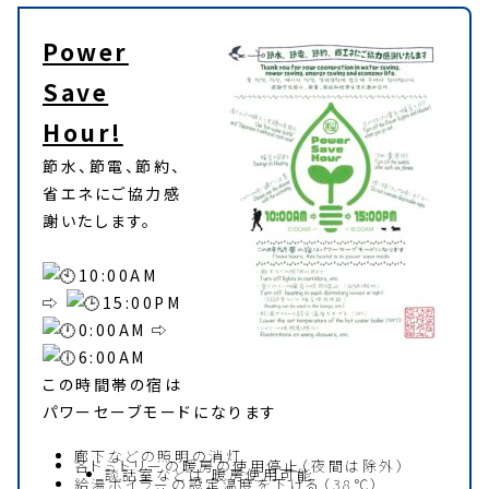
Power
Save
Hour!
節水、節電、節約、
省エネにご協力感
謝いたします。
10:00AM
⇨
15:00PM
0:00AM ⇨
6:00AM
この時間帯の宿は
パワーセーブモードになります
廊下などの照明の消灯
各ドミトリーの暖房の使用停止（夜間は除外）
談話室などは 暖房使用可能
給湯ボイラーの設定温度を下げる（38℃）