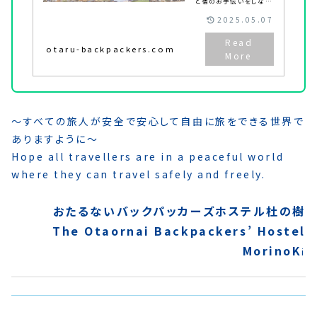
と宿のお手伝いをしなが
ら、小樽で長期滞在しち
ゃおう！」そんなエクスチ
2025.05.07
ェンジヘルパーを随時募
集中！ワーキングホリー
デーの旅人もOK！
otaru-backpackers.com
〜すべての旅人が安全で安心して自由に旅をできる世界で
ありますように〜
Hope all travellers are in a peaceful world
where they can travel safely and freely.
おたるないバックパッカーズホステル杜の樹
The Otaornai Backpackers’ Hostel
MorinoK
i