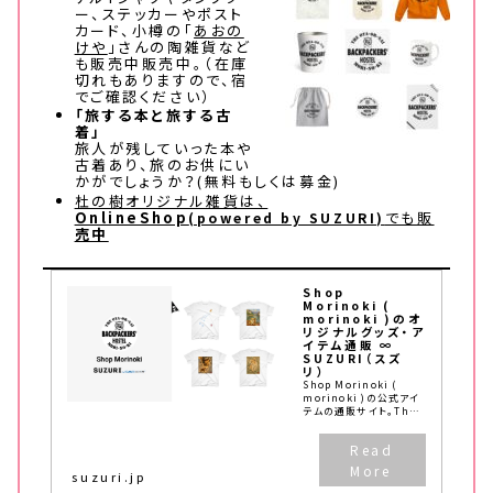
ー、ステッカーやポスト
カード、小樽の「
あおの
けや
」さんの陶雑貨など
も販売中販売中。（在庫
切れもありますので、宿
でご確認ください）
「旅する本と旅する古
着」
旅人が残していった本や
古着あり、旅のお供にい
かがでしょうか？(無料もしくは募金)
杜の樹オリジナル雑貨は、
OnlineShop
でも販
(powered by SUZURI)
売中
Shop
Morinoki (
morinoki )のオ
リジナルグッズ・ア
イテム通販 ∞
SUZURI（スズ
リ）
Shop Morinoki (
morinoki )の公式アイ
テムの通販サイト。The
Otaornai
Backpackers' Hostel
MorinoKi「おたるない
バックパッカーズホ...
suzuri.jp