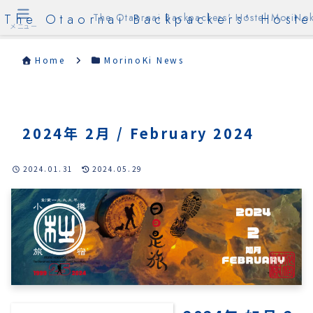
The Otaornai Backpackers' Hoste
The Otaornai Backpackers' Hostel MoriNok
メニュー
Home
MorinoKi News
2024年 2月 / February 2024
2024.01.31
2024.05.29