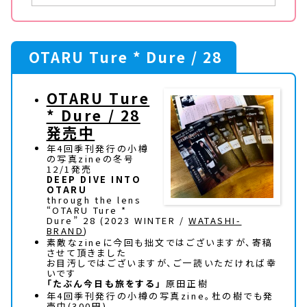
OTARU Ture * Dure / 28
OTARU Ture
* Dure / 28
発売中
年4回季刊発行の小樽
の写真zineの冬号
12/1発売
DEEP DIVE INTO
OTARU
through the lens
“OTARU Ture *
Dure” 28 (2023 WINTER /
WATASHI-
BRAND
)
素敵なzineに今回も拙文ではございますが、寄稿
させて頂きました
お目汚しではございますが、ご一読いただければ幸
いです
「たぶん今日も旅をする」
原田正樹
年4回季刊発行の小樽の写真zine。杜の樹でも発
売中(300円)。