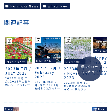
MorinoKi News
whats New
関連記事
Mori
Happy 
MorinoKi News
MorinoKi News
MorinoKi News
Year 20
横スクロー
2023年 2月 /
Happy Ne
2023年 7月 /
2023年 11月
Year 202
ルできます
February
JULY 2023
/ November
新年 あけま
2023
2023
めでとうござ
2023年 文月 7
旧年中は大
月。2023年の後半
2023年 如月 2
2023年 霜月 11
話になりま
戦スタートです。7
月。気がつくと1月
月。猛暑の夏の名残
もよろしくお
月8月の予約も入っ
も終わり2月です。1
なのか、秋もグッと
たしますWis
てきていて、日によ
月は「いく」。２月は
冷えることがなく紅
you a hap
っては満室もありま
「にげる」。３月は
葉も遅れがちで、北
and best 
すが、全体を見ると
「さる」。といわれる
海道にはいなかっ
Year for y
6割程度。以前と同
ぐらい、春までは一
た雪虫のようなアブ
journey
様に数ベッド残して
気に加速するような
ラムシが大量発生し
予約を締め切ってい
感じです。12月まで
たりと、いつもと違
ますので、「どうして
は、国内の旅人が多