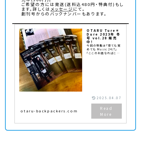
ご希望の方には発送(送料込480円・特典付)もし
ます。詳しくは
メッセージ
にて。
創刊号からのバックナンバーもあります。
OTARU Ture＊
Dure 2023年 冬
号 vol.28 販売
中！
今回の特集は「寝ても覚
めても Music 24/7」
「ここのお店なればこそ！
ひみつのカレー」。小樽
のライブハウスや音楽人
のお話と専門店ではない
隠れたカレーのお話をお
楽しみください。
2025.04.07
otaru-backpackers.com