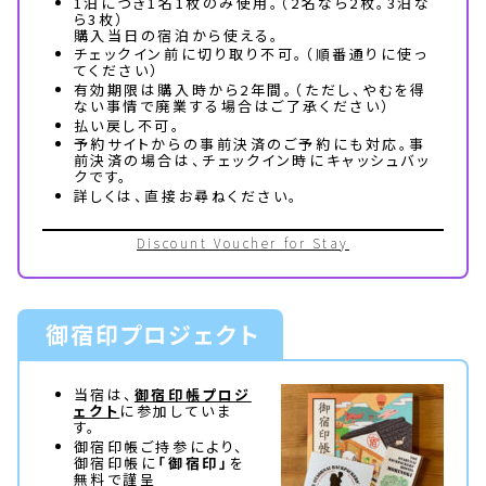
1泊につき1名1枚のみ使用。（2名なら2枚。3泊な
ら3枚）
購入当日の宿泊から使える。
チェックイン前に切り取り不可。（順番通りに使っ
てください）
有効期限は購入時から2年間。（ただし、やむを得
ない事情で廃業する場合はご了承ください）
払い戻し不可。
予約サイトからの事前決済のご予約にも対応。事
前決済の場合は、チェックイン時にキャッシュバッ
クです。
詳しくは、直接お尋ねください。
Discount Voucher for Stay
御宿印プロジェクト
当宿は、
御宿印帳プロジ
ェクト
に参加していま
す。
御宿印帳ご持参により、
御宿印帳に
「御宿印」
を
無料で謹呈