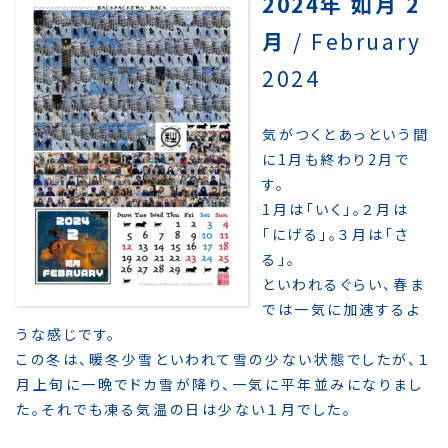
2024年 如月 2
月
/ February
2024
気がつくとあっという間
に1月も終わり2月で
す。
1月は「いく」。２月は
「にげる」。３月は「さ
る」。
といわれるぐらい、春ま
では一気に加速するよ
うな感じです。
この冬は、暖冬少雪といわれて雪の少ない状態でしたが、１
月上旬に一晩でドカ雪が降り、一気に平年並みになりまし
た。それでも凍る気温の日は少ない１月でした。