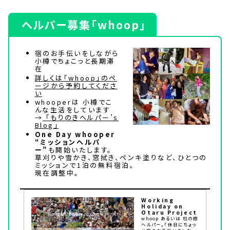
ヘルパー募集「whoop」
宿のお手伝いをしながら
小樽でちょこっと長期滞
在
詳しくは「whoop」のペ
ージから予約してくださ
い
whooperは 小樽でこ
んな生活をしています
→
「もりのきヘルパー’s
Blog」
One Day whooper
“ミッションヘルパ
ー”
も開始いたします。
草刈りや雪かき、窓拭き、ペンキ塗りなど、ひとつの
ミッションで1泊の無料宿泊。
現在調整中。
Working
Holiday on
Otaru Project
whoop あるいは 杜の樹
ヘルパー。「休日にちょっ