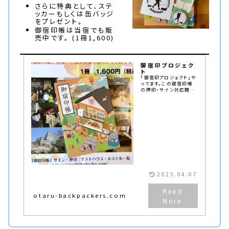
さらに特典として、ステ
ッカーもしくは缶バッジ
をプレゼント。
御宿印帳は当宿でも販
売中です。 (1冊1,600)
御宿印プロジェク
ト
「御宿印プロジェクト」や
ってます。この御宿印帳
の押印・サイン対応開
始。御宿印帳ご持参によ
り、特典が受けられる施
設もあります。
2025.04.07
otaru-backpackers.com