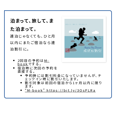
飛び石割引
泊まって、旅して、ま
た泊まって。
連泊じゃなくても、ひと月
以内にまたご宿泊なら連
泊割引に。
2回目の予約は
M-
book
でする。
宿泊時に次回の予約を
直接する。
予約時には割引料金になっていませんが、チ
ェックイン時に割引いたします。
割引対象は前回の宿泊から1ヶ月以内に限り
ます。
“M-book” https://bit.ly/3OsPLRa
Power Save Hour
2
0
2
3
!