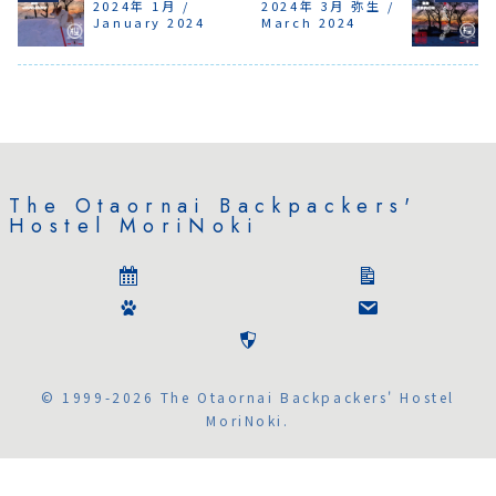
う10月でした。長期
2024年 1月 /
2024年 3月 弥生 /
も泊まりたい」とい
かったですが、1月
予報ではこの冬は
January 2024
March 2024
う奇特な旅人の方
は8割ほど海外から
暖冬のようです。10
は直接お問い合わ
の旅人でした。2月
月中旬から、宿泊者
せいただくか、ウォ
の予約もそんな感
も少なくなり、静か
ークインで来られる
じで、すでに予約受
な宿になっていま
と良いかと思いま
付を一旦留めてい
す。ゆっくりのんび
す。7月8月はさら
る日もありますので
りこたつで過ごすの
に夏のイベントが
ご注意ください。〜
も良いですね。
盛りだくさんです。
すべての旅人が安
小樽まつり。潮まつ
全で安心して自由
り。ガラス市。花火
に旅をできる世界で
大会。ゆかた風鈴ま
ありますように〜
つり。RSRなどな
Hope all
ど。それに合わせ
The Otaornai Backpackers'
travellers are
て、宿でイベントを
in a peaceful
Hostel MoriNoki
する予定は特にあ
world where
りませんので、町に
they can travel
繰り出して、夏イベ
safely and
ントを楽しんでくだ
freely.
さい。
© 1999-2026 The Otaornai Backpackers' Hostel
MoriNoki.