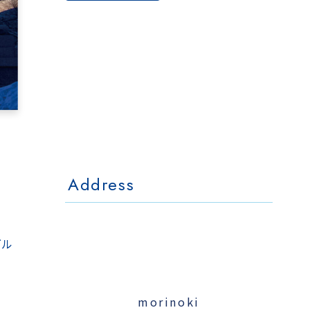
The Otaornai
Backpackers' Hostel
MorinoKi
〒042-0028 北海道小樽市相生町4-15
4-15 Aioi Otaru Hokkaido, JAPAN
l Mo
The Otaornai Backpackers' Hoste
〒042-0028 北海道小樽市相生町4-15
4-15 Aioi Otaru Hokkaido, JAPAN
Address
グル
morinoki