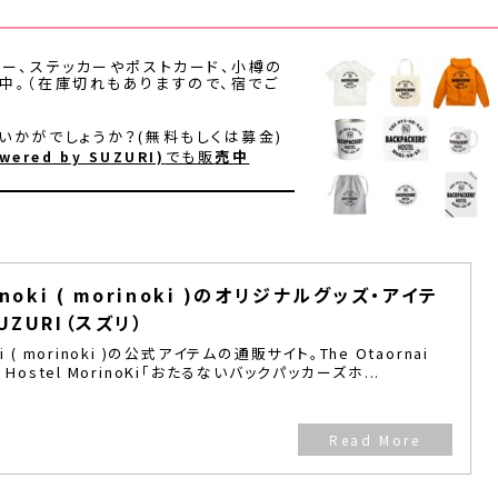
ラー、ステッカーやポストカード、小樽の
中。（在庫切れもありますので、宿でご
いかがでしょうか？(無料もしくは募金)
でも販
売中
wered by SUZURI)
inoki ( morinoki )のオリジナルグッズ・アイテ
UZURI（スズリ）
oki ( morinoki )の公式アイテムの通販サイト。The Otaornai
s' Hostel MorinoKi「おたるないバックパッカーズホ...