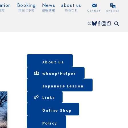
ation
Booking
News
about us
案内
料金と予約
最新情報
あれこれ
Contact
English
About us
whoop/
Helper
Japanese Lesson
Lin
ks
Online Shop
Policy