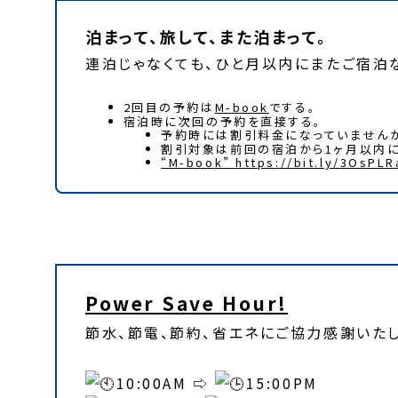
泊まって、旅して、また泊まって。
連泊じゃなくても、ひと月以内にまたご宿泊
2回目の予約は
M-book
でする。
宿泊時に次回の予約を直接する。
予約時には割引料金になっていませんが
割引対象は前回の宿泊から1ヶ月以内に
“M-book” https://bit.ly/3OsPLR
Power Save Hour
2
0
2
3
!
Power Save Hour!
節水、節電、節約、省エネにご協力感謝いたし
10:00AM ⇨
15:00PM