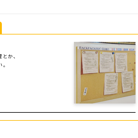
理とか、
い。