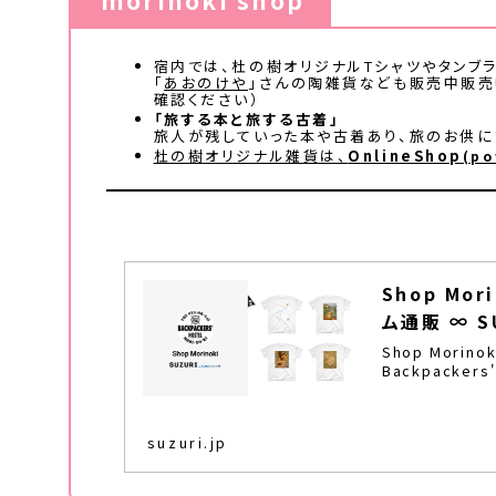
morinoki shop
宿内では、杜の樹オリジナルTシャツやタンブ
「
あおのけや
」さんの陶雑貨なども販売中販売
確認ください）
「旅する本と旅する古着」
旅人が残していった本や古着あり、旅のお供に
杜の樹オリジナル雑貨は、
OnlineShop
(po
Shop Mor
ム通販 ∞ S
Shop Morin
Backpacker
suzuri.jp