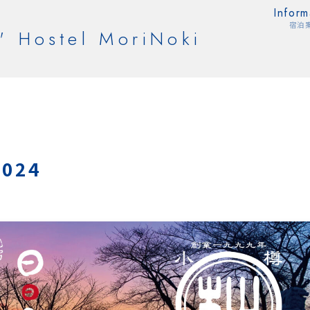
Inform
宿泊
' Hostel MoriNoki
2024