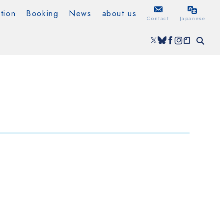
tion
Booking
News
about us
Contact
Japanese