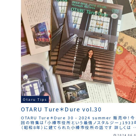
Otaru Tips
OTARU Ture＊Dure vol.30
OTARU Ture＊Dure 30 - 2024 summer 販売中！今
回の特集は「小樽市役所という最強ノスタルジー」1933
（昭和8年）に建てられた小樽市役所の話です 詳しくは 
誌で 今回も拙文「たぶん今日も旅をする」を 書かせてい
2024.06.