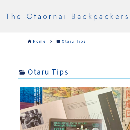
The Otaornai Backpackers
Home
Otaru Tips
Otaru Tips