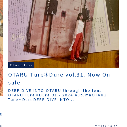
Otaru Tips
OTARU Ture＊Dure vol.31. Now On
sale
DEEP DIVE INTO OTARU through the lens
OTARU Ture＊Dure 31 - 2024 AutumnOTARU
Ture＊DureDEEP DIVE INTO ...
年
本
08
2024.10.30