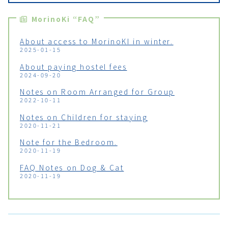
MorinoKi “FAQ”
About access to MorinoKI in winter.
2025-01-15
About paying hostel fees
2024-09-20
Notes on Room Arranged for Group
2022-10-11
Notes on Children for staying
2020-11-21
Note for the Bedroom.
2020-11-19
FAQ Notes on Dog & Cat
2020-11-19