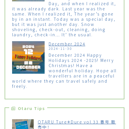
Day, and when I realized it,
it was already dark. Last year was the
same. When I realized it, The year’s gone
by in an instant. Today was a special day,
but it was just another day. Snow
shoveling, check-out, cleaning, doing
laundry, check-in… It’ the usual.
December 2024
2024-11-30
December 2024 Happy
Holidays 2024 -2025! Merry
Christmas! Have a
wonderful holiday. Hope all
travellers are in a peaceful
world where they can travel safely and
freely.
Otaru Tips
OTARU Ture＊Dure vol.33 春号 販
売中！