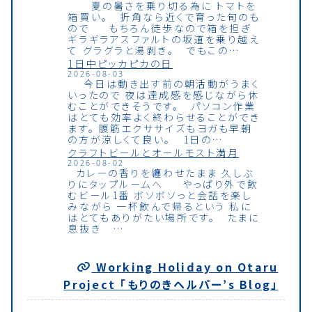
夏の暑さを乗り切る為に トマトを
箱買い。 折角なら近くで育った旬のも
ので もちろん徒歩なので箱を担ぎ
ギラギラアスファルトの坂道を乗り越え
て グラグラと湯剥き。 でもこの…
1日中ピッカピカの日
2026-08-03
今日は動き出す前の朝活動がうまく
いったので 夜は達成感を感じながら休
むことができそうです。 パソコン作業
はとても効率よく終わらせることができ
ます。 腹筋エクササイズもヨガも早朝
の方が涼しくて良い。 1日の…
クラフトビールとオールモスト満月
2026-08-02
カレーの香りを纏わせたまま 久しぶ
りにタップルームへ やっぱり外で飲
むビール1番 ボソボソっと会話を楽し
みながら 一杯飲んで帰るという 私に
はとてもありがたい場所です。 たまに
息抜き …
Working Holiday on Otaru
Project 「もりのきヘルパー’s Blog」