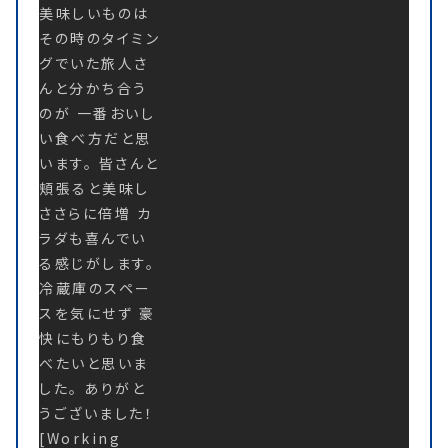
美味しいものは
その時のタイミン
グでいた旅人さ
んと分かち合う
のが 一番おいし
い食べ方だと思
います。 皆さんと
頬張ると美味し
ささらに倍増 カ
ラダも喜んでい
る感じがします。
冷蔵庫のスペー
スを気にせず 豪
快にもりもり食
べたいと思いま
した。 ありがと
うございました！
[Working