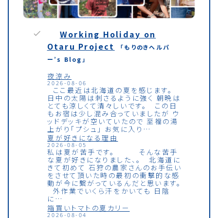
Working Holiday on
Otaru Project
「もりのきヘルパ
ー’s Blog」
夜涼み
2026-08-06
ここ最近は北海道の夏を感じます。
日中の太陽は刺さるように強く 朝晩は
とても涼しくて清々しいです。 この日
もお宿は少し混み合っていましたが ウ
ッドデッキが空いていたので 至福の湯
上がり「プシュ」 お気に入り…
夏が好きになる理由
2026-08-05
私は夏が苦手です。 そんな苦手
な夏が好きになりました、。 北海道に
きて初めて 石狩の農家さんのお手伝い
をさせて頂いた時の最初の衝撃的な感
動が今に繋がっているんだと思います。
外作業でいくら汗をかいても 日陰
に…
箱買いトマトの夏カリー
2026-08-04