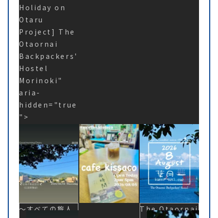
Holiday on
Otaru
Project] The
Otaornai
Backpackers'
Hostel
Morinoki"
aria-
hidden="true
">
〜すべての旅人
The Otaornai
The Otaornai