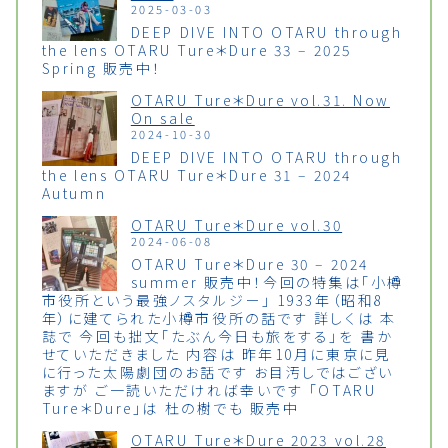
2025-03-03
DEEP DIVE INTO OTARU through
the lens OTARU Ture＊Dure 33 – 2025
Spring 販売中！
OTARU Ture＊Dure vol.31. Now
On sale
2024-10-30
DEEP DIVE INTO OTARU through
the lens OTARU Ture＊Dure 31 – 2024
Autumn
OTARU Ture＊Dure vol.30
2024-06-08
OTARU Ture＊Dure 30 – 2024
summer 販売中！今回の特集は「小樽
市役所という最強ノスタルジー」 1933年（昭和8
年）に建てられた小樽市役所の話です 詳しくは 本
誌で 今回も拙文「たぶん今日も旅をする」を 書か
せていただきました 内容は 昨年10月に東京に見
に行った太陽劇団のお話です お目汚しではござい
ますが ご一読いただければ幸いです 「OTARU
Ture＊Dure」は 杜の樹でも 販売中
OTARU Ture＊Dure 2023 vol.28