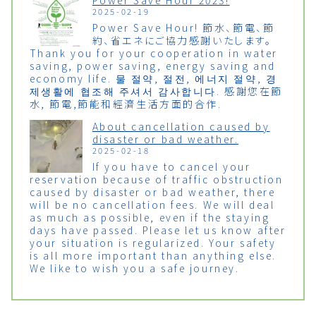
2025-02-19
Power Save Hour! 節水、節電、節
約、省エネにご協力感謝いたします。
Thank you for your cooperation in water
saving, power saving, energy saving and
economy life. 물 절약, 절전, 에너지 절약, 경
제생활에 협조해 주셔서 감사합니다. 感謝您在節
水, 節電,節能和經濟生活方面的合作.
About cancellation caused by
disaster or bad weather.
2025-02-18
If you have to cancel your
reservation because of traffic obstruction
caused by disaster or bad weather, there
will be no cancellation fees. We will deal
as much as possible, even if the staying
days have passed. Please let us know after
your situation is regularized. Your safety
is all more important than anything else.
We like to wish you a safe journey.