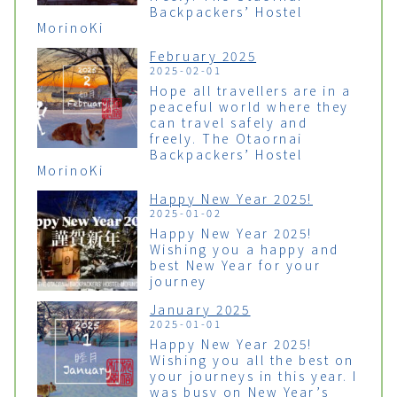
Backpackers’ Hostel
MorinoKi
February 2025
2025-02-01
Hope all travellers are in a
peaceful world where they
can travel safely and
freely. The Otaornai
Backpackers’ Hostel
MorinoKi
Happy New Year 2025!
2025-01-02
Happy New Year 2025!
Wishing you a happy and
best New Year for your
journey
January 2025
2025-01-01
Happy New Year 2025!
Wishing you all the best on
your journeys in this year. I
was busy on New Year’s