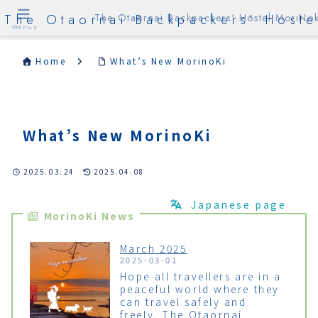
The Otaornai Backpackers' Hoste
The Otaornai Backpackers' Hostel MoriNok
Menus
Home
What’s New MorinoKi
What’s New MorinoKi
2025.03.24
2025.04.08
Japanese page
MorinoKi News
March 2025
2025-03-01
Hope all travellers are in a
peaceful world where they
can travel safely and
freely. The Otaornai