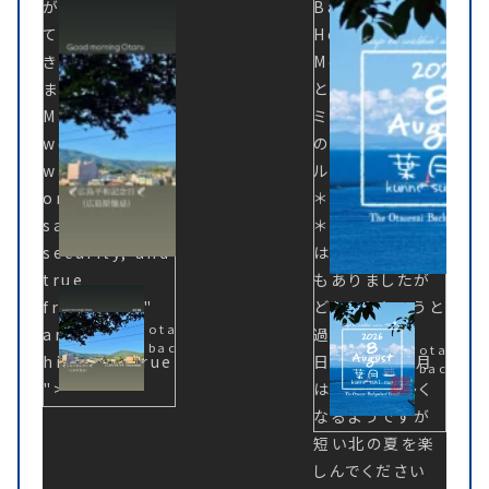
Backpackers'
が安全で安心し
Backpackers'
Hostel
MoriNoki
て自由に旅をで
Hostel
- Feels Like Home -
For Free and
きる世界であり
MoriNoki - ひ
Independent
Travelers - Otaru
ますように /
とり旅大歓迎！ド
Hokkaido JAPAN.
May the
ミトリースタイル
world they
の小さなホステ
wander be
ル - ー＊ー＊ー
one of
＊ー＊ー＊ー＊ー
safety,
＊ー＊ー 🎇7月
security, and
は気温の高い日
true
もありましたが
freedom〜"
どちらかというと
otaru-
aria-
過ごしやすい
backpackers.com
otaru-
hidden="true
日々でした 8月
backpac
">
は暑い日も多く
なるようですが
短い北の夏を楽
しんでください