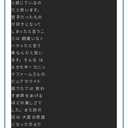
と感じているの
だと思います。
苦手だったもの
が好きになって
しまったと言うこ
とは 間違いなく
ハマったと言う
事なんだと思い
ます。 そんな は
るきちオーガニッ
クファームさんの
ピュアホワイト
茹でたては 思わ
ず奇声をあげる
ほどの美しさで
した。 また別の
日は 大変お世話
になった方より