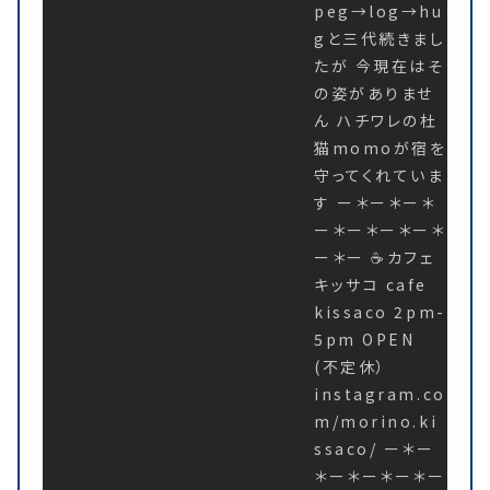
peg→log→hu
gと三代続きまし
たが 今現在はそ
の姿がありませ
ん ハチワレの杜
猫momoが宿を
守ってくれていま
す ー＊ー＊ー＊
ー＊ー＊ー＊ー＊
ー＊ー ☕️カフェ
キッサコ cafe
kissaco 2pm-
5pm OPEN
(不定休）
instagram.co
m/morino.ki
ssaco/ ー＊ー
＊ー＊ー＊ー＊ー