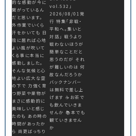
的な感動が今に
繋がっているん
だと思います。
外作業でいくら
汗をかいても 日
陰に居れば心地
よい風が吹いて
くる事に本当に
感動しました。
そんな気候と心
地よい広大な空
の下で 力強く育
つ野菜や果物が
まさに感動的に
美味しいと感じ
たのも あの時の
時間があったか
ら 尚更ばっちり