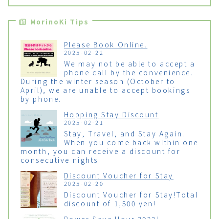
MorinoKi Tips
Please Book Online.
2025-02-22
We may not be able to accept a
phone call by the convenience.
During the winter season (October to
April), we are unable to accept bookings
by phone.
Hopping Stay Discount
2025-02-21
Stay, Travel, and Stay Again.
When you come back within one
month, you can receive a discount for
consecutive nights.
Discount Voucher for Stay
2025-02-20
Discount Voucher for Stay!Total
discount of 1,500 yen!
Power Save Hour 2023!