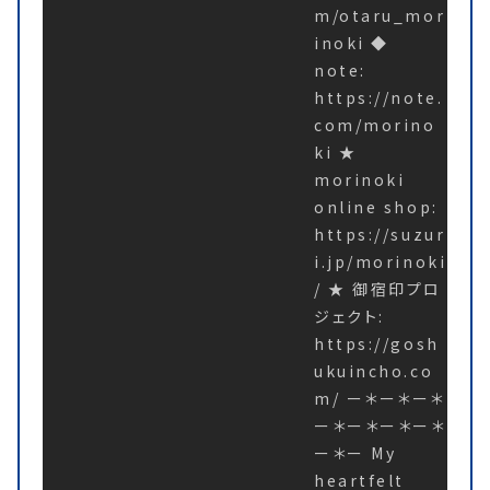
m/otaru_mor
inoki ◆
note:
https://note.
com/morino
ki ★
morinoki
online shop:
https://suzur
i.jp/morinoki
/ ★ 御宿印プロ
ジェクト:
https://gosh
ukuincho.co
m/ ー＊ー＊ー＊
ー＊ー＊ー＊ー＊
ー＊ー My
heartfelt