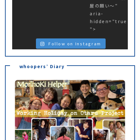
屋の願い〜"
aria-
hidden="true
">
Follow on Instagram
whoopers’ Diary