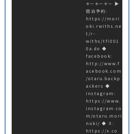
＊ー＊ー＊ー ▶︎
宿泊予約:
https://mori
oki.rwiths.ne
t/r-
withs/tfi001
0a.do ◆
facebook:
http://www.f
acebook.com
/otaru.backp
ackers ◆
instagram:
https://www.
instagram.co
m/otaru.mori
noki/ ◆ Ｘ:
https://x.co