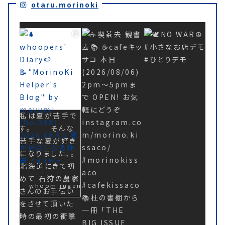
otaru.morinoki
私は夏が苦手で
夏が好きになる理
由 | Working
す。 そんな
Holiday on
Otaru Project
苦手な夏が好き
私は夏が苦手です。
そんな苦手な夏が好き
になりました、。
になりました、。 北海道
にきて初めて石狩の農家
北海道にきて初
さんのお手伝いをさせて
頂いた時の最初の衝撃
めて 石狩の農家
的な感動が今に繋がって
whoom.jugem.jp
いるんだと思います。 外
さんのお手伝い
作業でいくら汗をかい
て...
をさせて頂いた
時の最初の衝撃